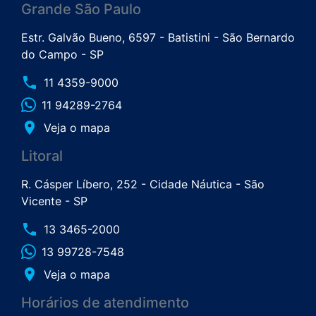
Grande São Paulo
Estr. Galvão Bueno, 6597 - Batistini - São Bernardo
do Campo - SP
phone
11 4359-9000
11 94289-2764
place
Veja o mapa
Litoral
R. Cásper Líbero, 252 - Cidade Náutica - São
Vicente - SP
phone
13 3465-2000
13 99728-7548
place
Veja o mapa
Horários de atendimento