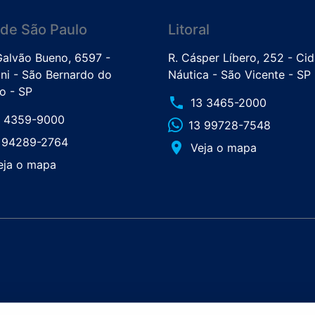
de São Paulo
Litoral
 Galvão Bueno, 6597 -
R. Cásper Líbero, 252 - Ci
ini - São Bernardo do
Náutica - São Vicente - SP
 - SP
phone
13 3465-2000
1 4359-9000
13 99728-7548
1 94289-2764
place
Veja o mapa
eja o mapa