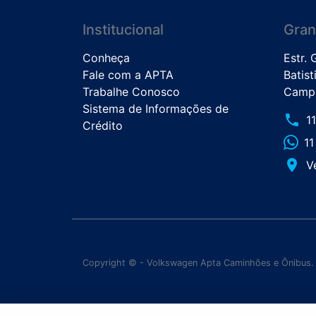
Institucional
Gran
Conheça
Estr.
Fale com a APTA
Batist
Trabalhe Conosco
Campo
Sistema de Informações de
phone
1
Crédito
1
place
V
Copyright © - Volkswagen Apta Caminhões e Ônibus.