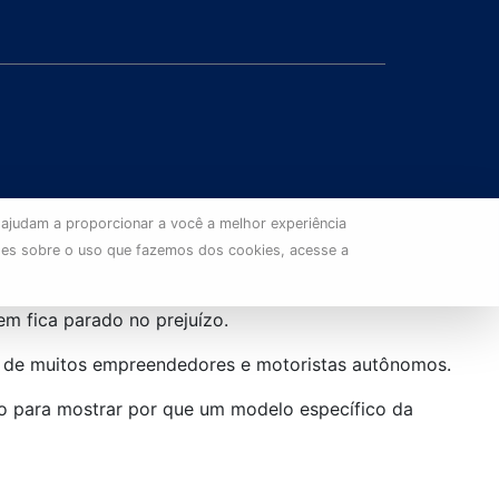
 ajudam a proporcionar a você a melhor experiência
ões sobre o uso que fazemos dos cookies, acesse a
em fica parado no prejuízo.
jo de muitos empreendedores e motoristas autônomos.
o para mostrar por que um modelo específico da