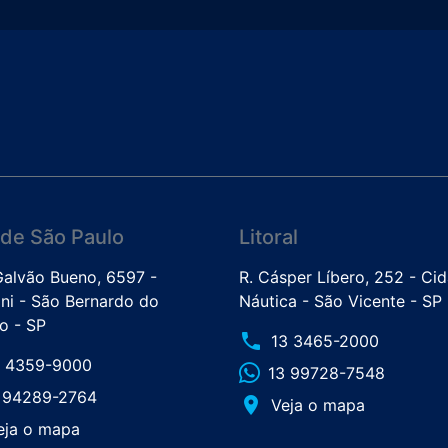
de São Paulo
Litoral
 Galvão Bueno, 6597 -
R. Cásper Líbero, 252 - Ci
ini - São Bernardo do
Náutica - São Vicente - SP
 - SP
phone
13 3465-2000
1 4359-9000
13 99728-7548
1 94289-2764
place
Veja o mapa
eja o mapa