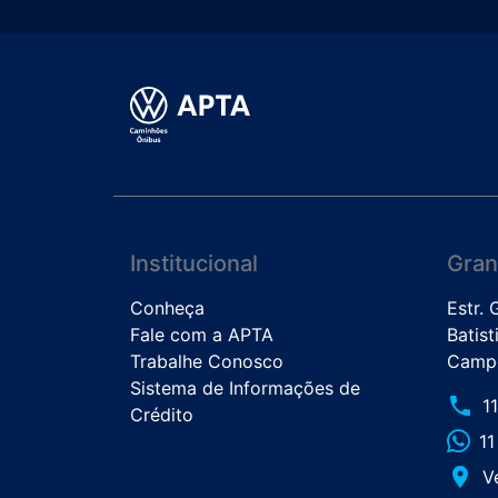
Institucional
Gran
Conheça
Estr.
Fale com a APTA
Batist
Trabalhe Conosco
Campo
Sistema de Informações de
phone
1
Crédito
1
place
V