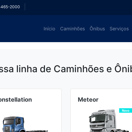
3465-2000
Início
Caminhões
Ônibus
Serviços
ssa linha de Caminhões e Ôni
nstellation
Meteor