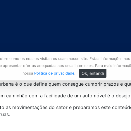
s sobre como os nossos visitantes usam nosso site. Estas informações nos
 e apresentar ofertas adequadas aos seus interesses. Para mais informaç
Ok, entendi
nossa
Política de privacidade
.
a urbana é o que define quem consegue cumprir prazos e qu
e um caminhão com a facilidade de um automóvel é o dese
to as movimentações do setor e preparamos este conteúd
ruas.