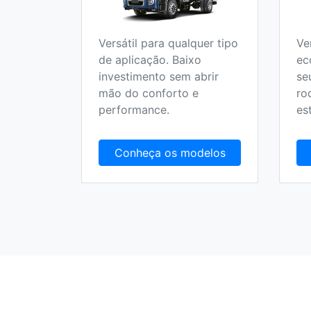
ideal
Versátil para qualquer tipo
Ve
rápido
de aplicação. Baixo
ec
os
investimento sem abrir
se
,
mão do conforto e
ro
lidade.
performance.
es
delos
Conheça os modelos