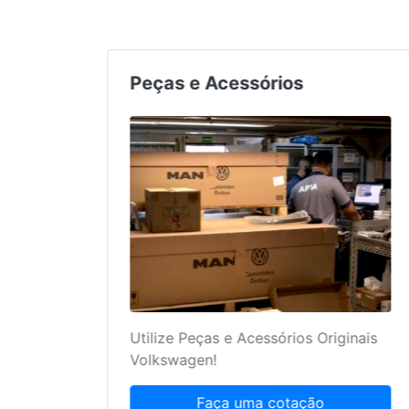
Agendamento de Serviços
Nós sabemos o quanto um serviço
bem feito pode ajudar no seu frete!
Agende agora