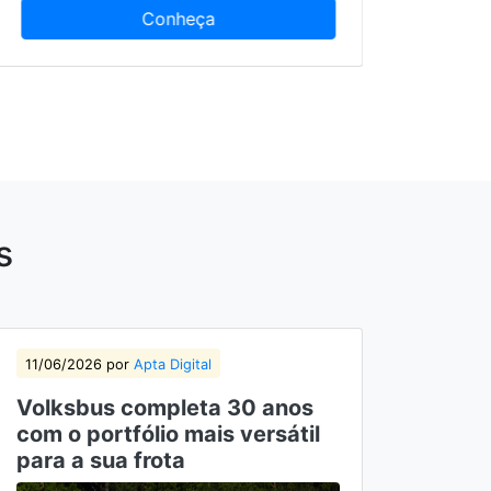
Conheça
s
11/06/2026 por
Apta Digital
04/06
Volksbus completa 30 anos
VW D
com o portfólio mais versátil
merc
para a sua frota
solu
CNH