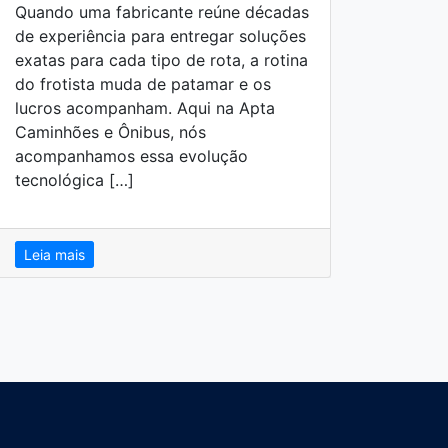
Quando uma fabricante reúne décadas
defin
de experiência para entregar soluções
e que
exatas para cada tipo de rota, a rotina
isso,
do frotista muda de patamar e os
ofere
lucros acompanham. Aqui na Apta
com a
Caminhões e Ônibus, nós
desej
acompanhamos essa evolução
motor
tecnológica […]
Leia 
Leia mais