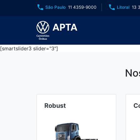
phone
phone
São Paulo
11 4359-9000
Litoral
13 
[smartslider3 slider="3"]
No
Robust
Co