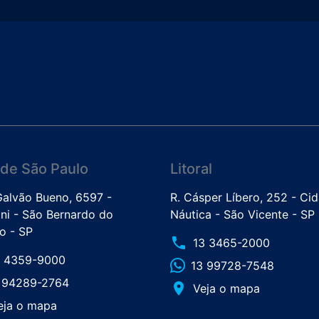
de São Paulo
Litoral
 Galvão Bueno, 6597 -
R. Cásper Líbero, 252 - Ci
ini - São Bernardo do
Náutica - São Vicente - SP
 - SP
phone
13 3465-2000
1 4359-9000
13 99728-7548
1 94289-2764
place
Veja o mapa
eja o mapa