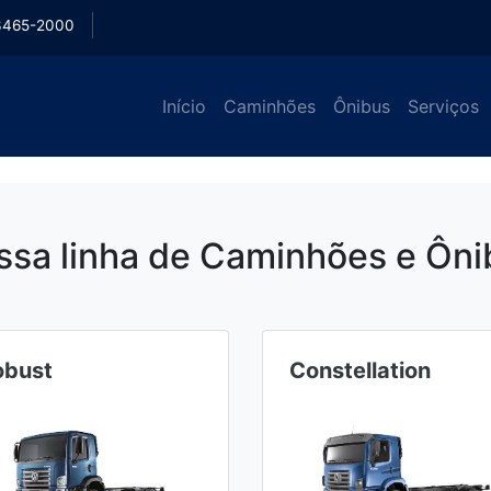
3465-2000
Início
Caminhões
Ônibus
Serviços
ssa linha de Caminhões e Ôni
obust
Constellation