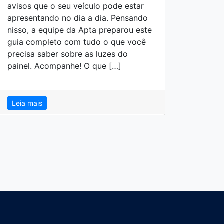
avisos que o seu veículo pode estar
quant
apresentando no dia a dia. Pensando
verda
nisso, a equipe da Apta preparou este
empre
guia completo com tudo o que você
enten
precisa saber sobre as luzes do
vanta
painel. Acompanhe! O que […]
de of
acomp
Camin
Leia mais
Leia 