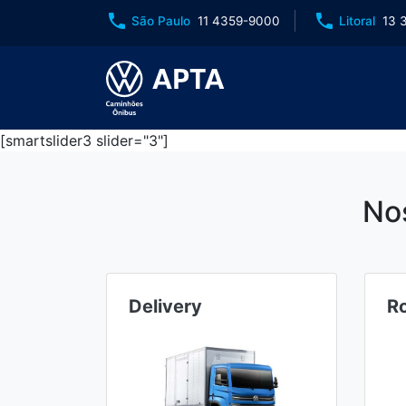
phone
phone
São Paulo
11 4359-9000
Litoral
13 
[smartslider3 slider="3"]
No
Delivery
R