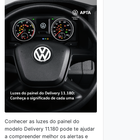
Conhecer as luzes do painel do
Em 20
modelo Delivery 11.180 pode te ajudar
9.180
a compreender melhor os alertas e
leves