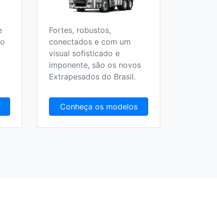
e
Fortes, robustos,
Todos o
 o
conectados e com um
Escolar,
visual sofisticado e
Fretame
imponente, são os novos
Extrapesados do Brasil.
Conheça os modelos
Conh