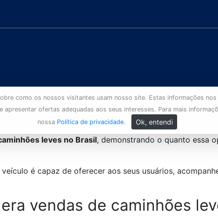
s sobre como os nossos visitantes usam nosso site. Estas informações nos
 e apresentar ofertas adequadas aos seus interesses. Para mais informaç
Ok, entendi
nossa
Política de privacidade
.
caminhões leves no Brasil
, demonstrando o quanto essa o
veículo é capaz de oferecer aos seus usuários, acompanhe
dera vendas de caminhões lev