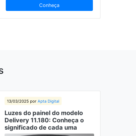
Conheça
s
13/03/2025 por
Apta Digital
06/03
Luzes do painel do modelo
Volk
Delivery 11.180: Conheça o
lide
significado de cada uma
leve