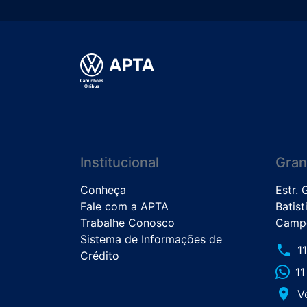
Institucional
Gran
Conheça
Estr.
Fale com a APTA
Batist
Trabalhe Conosco
Campo
Sistema de Informações de
phone
1
Crédito
1
place
V