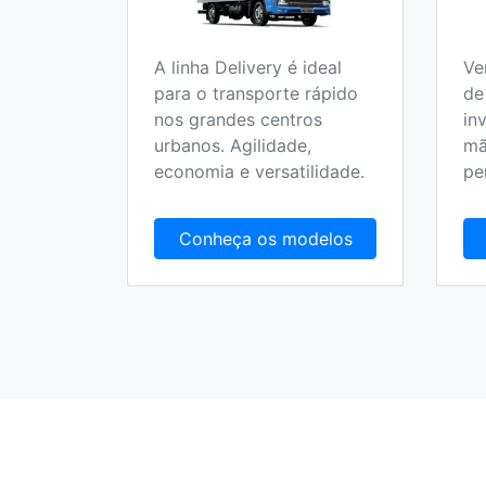
A linha Delivery é ideal
Ve
o 100%
para o transporte rápido
de
 no
nos grandes centros
in
olucionar
urbanos. Agilidade,
mã
randes
economia e versatilidade.
pe
delos
Conheça os modelos