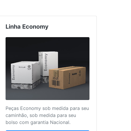
Linha Economy
Truc
Peças Economy sob medida para seu
Mais 
caminhão, sob medida para seu
para 
bolso com garantia Nacional.
único