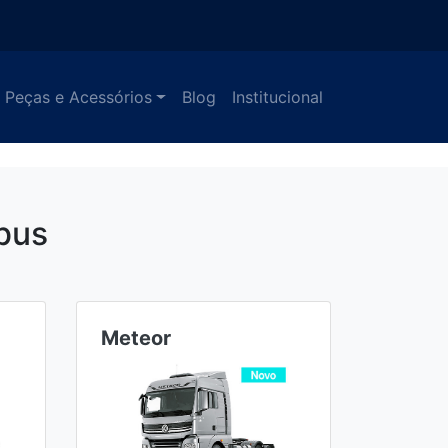
Peças e Acessórios
Blog
Institucional
bus
Meteor
Ônibu