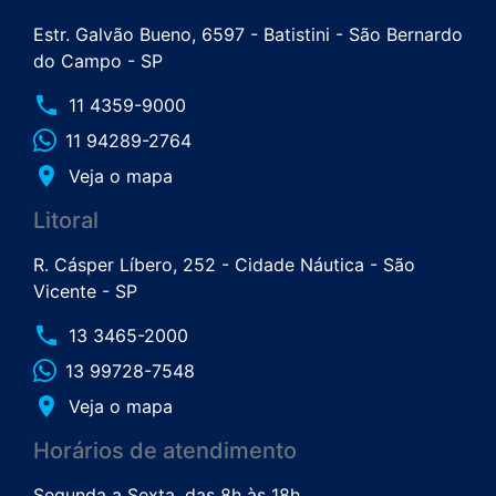
Estr. Galvão Bueno, 6597 - Batistini - São Bernardo
do Campo - SP
phone
11 4359-9000
11 94289-2764
place
Veja o mapa
Litoral
R. Cásper Líbero, 252 - Cidade Náutica - São
Vicente - SP
phone
13 3465-2000
13 99728-7548
place
Veja o mapa
Horários de atendimento
Segunda a Sexta, das 8h às 18h