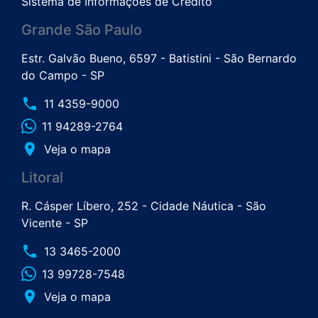
Sistema de Informações de Crédito
Grande São Paulo
Estr. Galvão Bueno, 6597 - Batistini - São Bernardo
do Campo - SP
phone
11 4359-9000
11 94289-2764
place
Veja o mapa
Litoral
R. Cásper Líbero, 252 - Cidade Náutica - São
Vicente - SP
phone
13 3465-2000
13 99728-7548
place
Veja o mapa