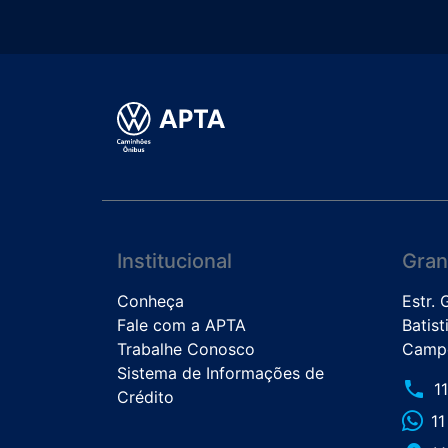
Institucional
Gran
Conheça
Estr.
Fale com a APTA
Batist
Trabalhe Conosco
Campo
Sistema de Informações de
phone
1
Crédito
1