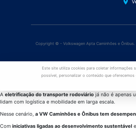
place
V
Copyright © - Volkswagen Apta Caminhões e Ônibus.
Este site utiliza cookies para coletar informaçõe
possível, personalizar o conteúdo que oferecemos
A
eletrificação do transporte rodoviário
já não é apenas u
lidam com logística e mobilidade em larga escala.
Nesse cenário,
a VW Caminhões e Ônibus tem desempenh
Com
iniciativas ligadas ao desenvolvimento sustentável
e