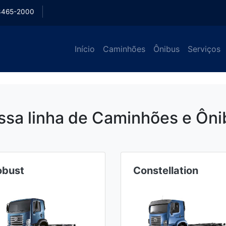
3465-2000
Início
Caminhões
Ônibus
Serviços
ssa linha de Caminhões e Ôni
obust
Constellation