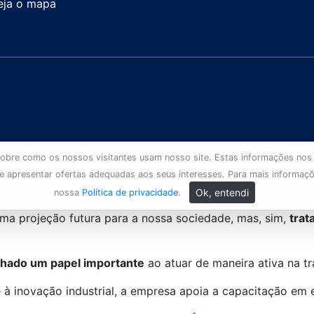
eja o mapa
s sobre como os nossos visitantes usam nosso site. Estas informações nos
 e apresentar ofertas adequadas aos seus interesses. Para mais informaç
Ok, entendi
nossa
Política de privacidade
.
ma projeção futura para a nossa sociedade, mas, sim,
trat
ado um papel importante
ao atuar de maneira ativa na tr
 à inovação industrial, a empresa apoia a capacitação em 