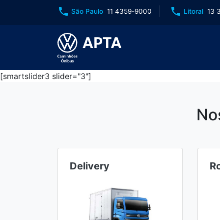
phone
phone
São Paulo
11 4359-9000
Litoral
13 
[smartslider3 slider="3"]
No
Delivery
R