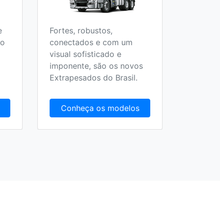
e
Fortes, robustos,
Todos o
 o
conectados e com um
Escolar,
visual sofisticado e
Fretame
imponente, são os novos
Extrapesados do Brasil.
Conheça os modelos
Conh