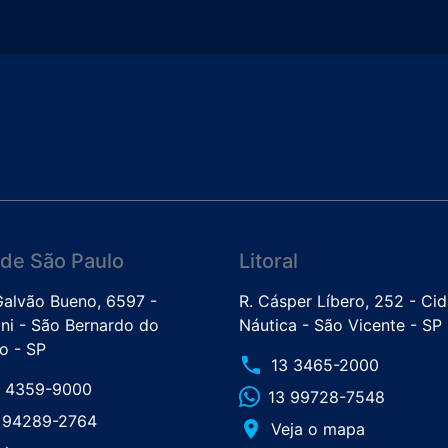
de São Paulo
Litoral
 Galvão Bueno, 6597 -
R. Cásper Líbero, 252 - Ci
ini - São Bernardo do
Náutica - São Vicente - SP
 - SP
phone
13 3465-2000
1 4359-9000
13 99728-7548
1 94289-2764
place
Veja o mapa