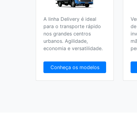
A linha Delivery é ideal
Ve
o 100%
para o transporte rápido
de
 no
nos grandes centros
in
olucionar
urbanos. Agilidade,
mã
randes
economia e versatilidade.
pe
delos
Conheça os modelos