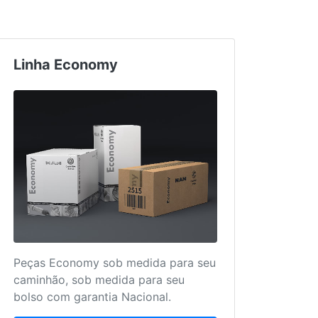
Linha Economy
Truc
Peças Economy sob medida para seu
Mais 
caminhão, sob medida para seu
para 
bolso com garantia Nacional.
único