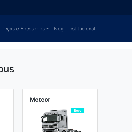
Peças e Acessórios
Blog
Institucional
bus
Meteor
Ônibu