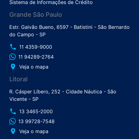
Sistema de Informações de Crédito
Grande São Paulo
Estr. Galvão Bueno, 6597 - Batistini - São Bernardo
do Campo - SP
phone
11 4359-9000
11 94289-2764
place
Veja o mapa
Litoral
R. Cásper Líbero, 252 - Cidade Náutica - São
Vicente - SP
phone
13 3465-2000
13 99728-7548
place
Veja o mapa