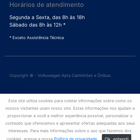
Horários de atendimento
Segunda a Sexta, das 8h às 18h
Sábado das 8h às 12h *
* Exceto Assistência Técnica
Copyright © - Volkswagen Apta Caminhões e Ônibus.
Este site utiliza cookies para coletar informações sobre como os
nossos visitantes usam nosso site. Estas informações nos ajudam a
proporcionar a você a melhor experiência possível, personalizar o
conteúdo que oferecemos e apresentar ofertas adequadas aos seus
interesses. Para mais informações sobre o uso que fazemos dos
Ok, entendi
cookies, acesse a nossa
Política de privacidade
.