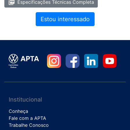
picture_as_pdf
Especificações Técnicas Completa
Estou interessado
Institucional
Conheça
Fale com a APTA
Trabalhe Conosco