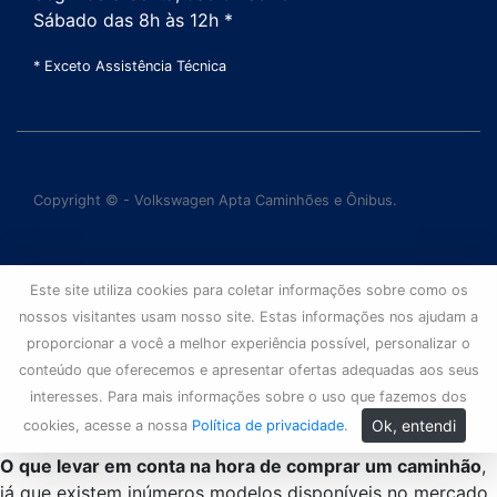
Sábado das 8h às 12h *
* Exceto Assistência Técnica
Copyright © - Volkswagen Apta Caminhões e Ônibus.
Este site utiliza cookies para coletar informações sobre como os
nossos visitantes usam nosso site. Estas informações nos ajudam a
proporcionar a você a melhor experiência possível, personalizar o
conteúdo que oferecemos e apresentar ofertas adequadas aos seus
interesses. Para mais informações sobre o uso que fazemos dos
Ok, entendi
cookies, acesse a nossa
Política de privacidade
.
O que levar em conta na hora de comprar um caminhão
,
já que existem inúmeros modelos disponíveis no mercado