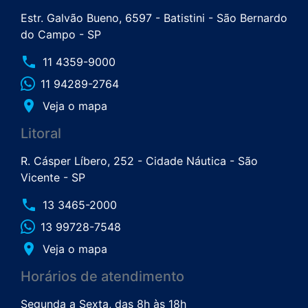
Estr. Galvão Bueno, 6597 - Batistini - São Bernardo
do Campo - SP
phone
11 4359-9000
11 94289-2764
place
Veja o mapa
Litoral
R. Cásper Líbero, 252 - Cidade Náutica - São
Vicente - SP
phone
13 3465-2000
13 99728-7548
place
Veja o mapa
Horários de atendimento
Segunda a Sexta, das 8h às 18h