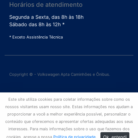
Horários de atendimento
Segunda a Sexta, das 8h às 18h
Sábado das 8h às 12h *
* Exceto Assistência Técnica
Copyright © - Volkswagen Apta Caminhões e Ônibus.
Este site utiliza cookies para coletar informações sobre como os
nossos visitantes usam nosso site. Estas informações nos ajudam a
proporcionar a você a melhor experiência possível, personalizar o
conteúdo que oferecemos e apresentar ofertas adequadas aos seus
interesses. Para mais informações sobre o uso que fazemos dos
Ok, entendi
cookies, acesse a nossa
Política de privacidade
.