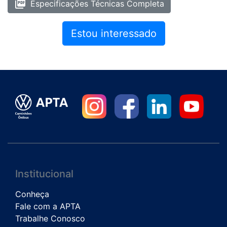
picture_as_pdf
Especificações Técnicas Completa
Estou interessado
Institucional
Conheça
Fale com a APTA
Trabalhe Conosco