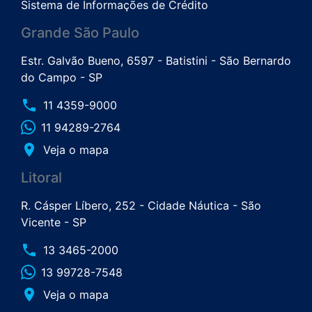
Sistema de Informações de Crédito
Grande São Paulo
Estr. Galvão Bueno, 6597 - Batistini - São Bernardo
do Campo - SP
phone
11 4359-9000
11 94289-2764
place
Veja o mapa
Litoral
R. Cásper Líbero, 252 - Cidade Náutica - São
Vicente - SP
phone
13 3465-2000
13 99728-7548
place
Veja o mapa