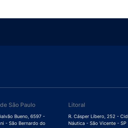
de São Paulo
Litoral
 Galvão Bueno, 6597 -
R. Cásper Líbero, 252 - Ci
ini - São Bernardo do
Náutica - São Vicente - SP