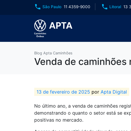
phone
phone
São Paulo
11 4359-9000
Litoral
13 
Blog Apta Caminhões
Venda de caminhões r
13 de fevereiro de 2025
por
Apta Digital
No último ano, a venda de caminhões regis
demonstrando o quanto o setor está se e
positivas no mercado.