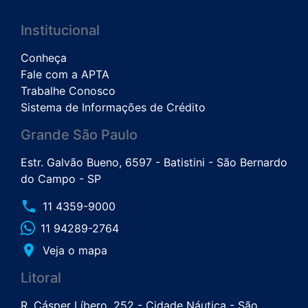
Institucional
Conheça
Fale com a APTA
Trabalhe Conosco
Sistema de Informações de Crédito
Grande São Paulo
Estr. Galvão Bueno, 6597 - Batistini - São Bernardo
do Campo - SP
phone
11 4359-9000
11 94289-2764
place
Veja o mapa
Litoral
R. Cásper Líbero, 252 - Cidade Náutica - São