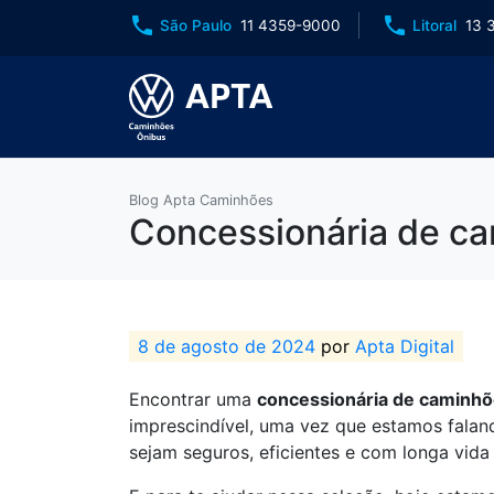
phone
phone
São Paulo
11 4359-9000
Litoral
13 
Blog Apta Caminhões
Concessionária de ca
8 de agosto de 2024
por
Apta Digital
Encontrar uma
concessionária de caminhõ
imprescindível, uma vez que estamos falan
sejam seguros, eficientes e com longa vida 