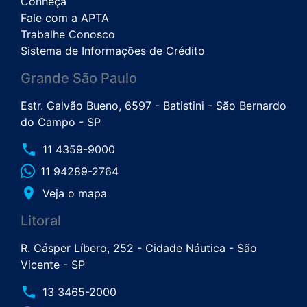
Conheça
Fale com a APTA
Trabalhe Conosco
Sistema de Informações de Crédito
Grande São Paulo
Estr. Galvão Bueno, 6597 - Batistini - São Bernardo
do Campo - SP
phone
11 4359-9000
11 94289-2764
place
Veja o mapa
Litoral
R. Cásper Líbero, 252 - Cidade Náutica - São
Vicente - SP
phone
13 3465-2000