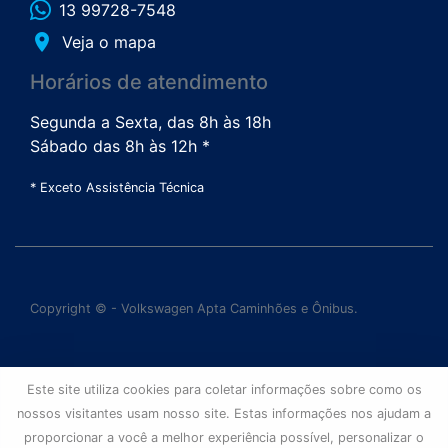
13 99728-7548
place
Veja o mapa
Horários de atendimento
Segunda a Sexta, das 8h às 18h
Sábado das 8h às 12h *
* Exceto Assistência Técnica
Copyright © - Volkswagen Apta Caminhões e Ônibus.
Este site utiliza cookies para coletar informações sobre como os
nossos visitantes usam nosso site. Estas informações nos ajudam a
proporcionar a você a melhor experiência possível, personalizar o