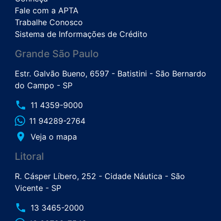
Fale com a APTA
Trabalhe Conosco
Sistema de Informações de Crédito
Grande São Paulo
Estr. Galvão Bueno, 6597 - Batistini - São Bernardo
do Campo - SP
phone
11 4359-9000
11 94289-2764
place
Veja o mapa
Litoral
R. Cásper Líbero, 252 - Cidade Náutica - São
Vicente - SP
phone
13 3465-2000