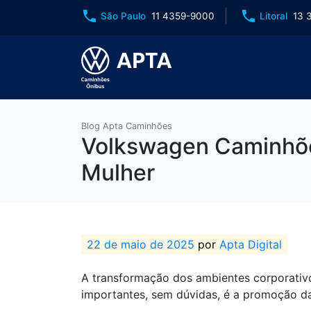
phone
phone
São Paulo
11 4359-9000
Litoral
13 
Blog Apta Caminhões
Volkswagen Caminhõe
Mulher
22 de maio de 2025
por
Apta Digital
A transformação dos ambientes corporativo
importantes, sem dúvidas, é a promoção d