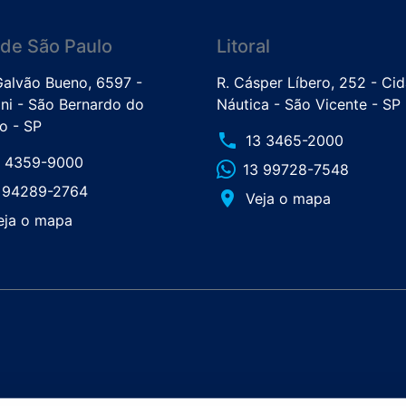
de São Paulo
Litoral
 Galvão Bueno, 6597 -
R. Cásper Líbero, 252 - Ci
ini - São Bernardo do
Náutica - São Vicente - SP
 - SP
phone
13 3465-2000
1 4359-9000
13 99728-7548
1 94289-2764
place
Veja o mapa
eja o mapa