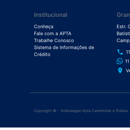
Institucional
Gran
Conheça
Estr.
Fale com a APTA
Batist
Trabalhe Conosco
Campo
Sistema de Informações de
phone
1
Crédito
1
place
V
Copyright © - Volkswagen Apta Caminhões e Ônibus.