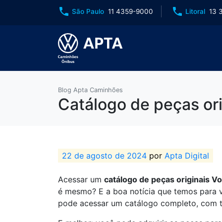
phone
phone
São Paulo
11 4359-9000
Litoral
13 
Blog Apta Caminhões
Catálogo de peças or
22 de agosto de 2024
por
Apta Digital
Acessar um
catálogo de peças originais 
é mesmo? E a boa notícia que temos para 
pode acessar um catálogo completo, com t