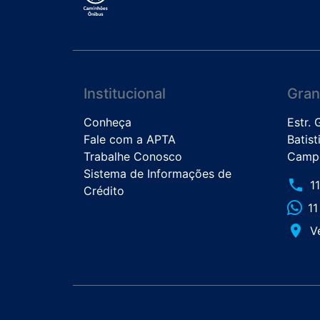
Institucional
Gran
Conheça
Estr.
Fale com a APTA
Batist
Trabalhe Conosco
Campo
Sistema de Informações de
phone
1
Crédito
1
place
V