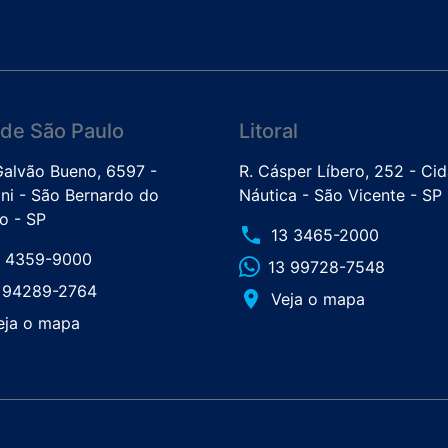
de São Paulo
Litoral
 Galvão Bueno, 6597 -
R. Cásper Líbero, 252 - Ci
ini - São Bernardo do
Náutica - São Vicente - SP
 - SP
phone
13 3465-2000
1 4359-9000
13 99728-7548
1 94289-2764
place
Veja o mapa
eja o mapa