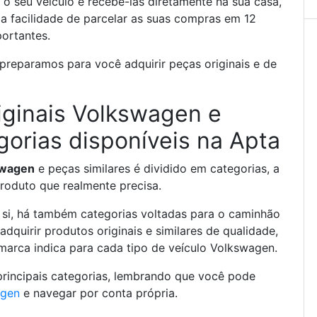
 o seu veículo e recebê-las diretamente na sua casa,
á a facilidade de parcelar as suas compras em 12
portantes.
preparamos para você adquirir peças originais e de
iginais Volkswagen e
gorias disponíveis na Apta
swagen
e peças similares é dividido em categorias, a
 produto que realmente precisa.
 si, há também categorias voltadas para o caminhão
dquirir produtos originais e similares de qualidade,
arca indica para cada tipo de veículo Volkswagen.
principais categorias, lembrando que você pode
agen
e navegar por conta própria.