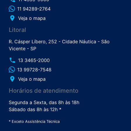
11 94289-2764
place
Veja o mapa
Litoral
R. Cásper Líbero, 252 - Cidade Náutica - São
Vicente - SP
phone
13 3465-2000
13 99728-7548
place
Veja o mapa
Horários de atendimento
Segunda a Sexta, das 8h às 18h
Sábado das 8h às 12h *
* Exceto Assistência Técnica