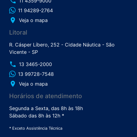
phone
11 4359-9000
11 94289-2764
place
Veja o mapa
Litoral
R. Cásper Líbero, 252 - Cidade Náutica - São
Vicente - SP
phone
13 3465-2000
13 99728-7548
place
Veja o mapa
Horários de atendimento
Segunda a Sexta, das 8h às 18h
Sábado das 8h às 12h *
* Exceto Assistência Técnica