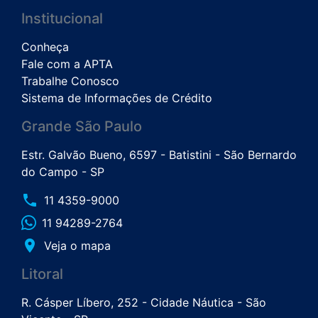
Institucional
Conheça
Fale com a APTA
Trabalhe Conosco
Sistema de Informações de Crédito
Grande São Paulo
Estr. Galvão Bueno, 6597 - Batistini - São Bernardo
do Campo - SP
phone
11 4359-9000
11 94289-2764
place
Veja o mapa
Litoral
R. Cásper Líbero, 252 - Cidade Náutica - São