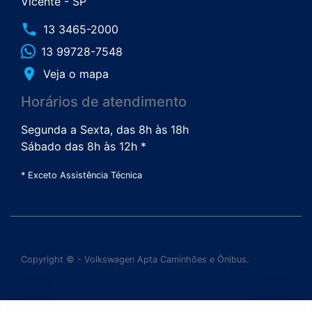
Vicente - SP
phone
13 3465-2000
13 99728-7548
place
Veja o mapa
Horários de atendimento
Segunda a Sexta, das 8h às 18h
Sábado das 8h às 12h *
* Exceto Assistência Técnica
Copyright © - Volkswagen Apta Caminhões e Ônibus.