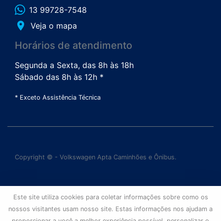
13 99728-7548
place
Veja o mapa
Horários de atendimento
Segunda a Sexta, das 8h às 18h
Sábado das 8h às 12h *
* Exceto Assistência Técnica
Copyright © - Volkswagen Apta Caminhões e Ônibus.
Este site utiliza cookies para coletar informações sobre como os
nossos visitantes usam nosso site. Estas informações nos ajudam a
proporcionar a você a melhor experiência possível, personalizar o