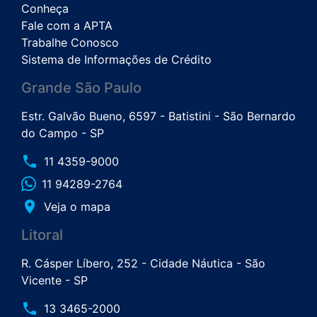
Conheça
Fale com a APTA
Trabalhe Conosco
Sistema de Informações de Crédito
Grande São Paulo
Estr. Galvão Bueno, 6597 - Batistini - São Bernardo
do Campo - SP
phone
11 4359-9000
11 94289-2764
place
Veja o mapa
Litoral
R. Cásper Líbero, 252 - Cidade Náutica - São
Vicente - SP
phone
13 3465-2000