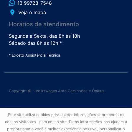
13 99728-7548
place
Veja o mapa
Horários de atendimento
Segunda a Sexta, das 8h às 18h
Sábado das 8h às 12h *
* Exceto Assistência Técnica
Copyright © - Volkswagen Apta Caminhões e Ônibus.
Este site utiliza cookies para coletar informações sobre como os
nossos visitantes usam nosso site. Estas informações nos ajudam a
proporcionar a você a melhor experiência possível, personalizar o