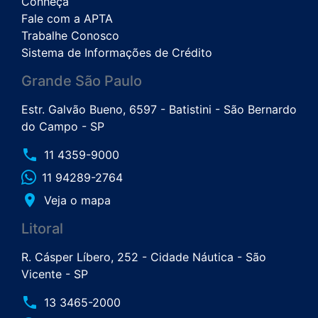
Conheça
Fale com a APTA
Trabalhe Conosco
Sistema de Informações de Crédito
Grande São Paulo
Estr. Galvão Bueno, 6597 - Batistini - São Bernardo
do Campo - SP
phone
11 4359-9000
11 94289-2764
place
Veja o mapa
Litoral
R. Cásper Líbero, 252 - Cidade Náutica - São
Vicente - SP
phone
13 3465-2000