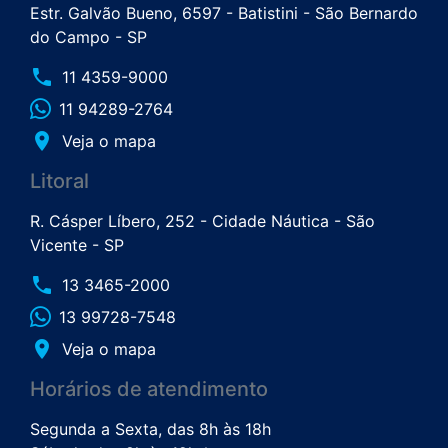
Estr. Galvão Bueno, 6597 - Batistini - São Bernardo
do Campo - SP
phone
11 4359-9000
11 94289-2764
place
Veja o mapa
Litoral
R. Cásper Líbero, 252 - Cidade Náutica - São
Vicente - SP
phone
13 3465-2000
13 99728-7548
place
Veja o mapa
Horários de atendimento
Segunda a Sexta, das 8h às 18h