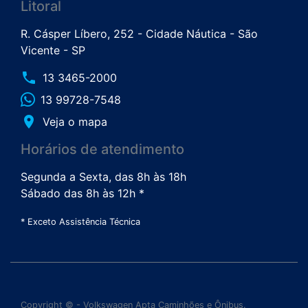
Litoral
R. Cásper Líbero, 252 - Cidade Náutica - São
Vicente - SP
phone
13 3465-2000
13 99728-7548
place
Veja o mapa
Horários de atendimento
Segunda a Sexta, das 8h às 18h
Sábado das 8h às 12h *
* Exceto Assistência Técnica
Copyright © - Volkswagen Apta Caminhões e Ônibus.