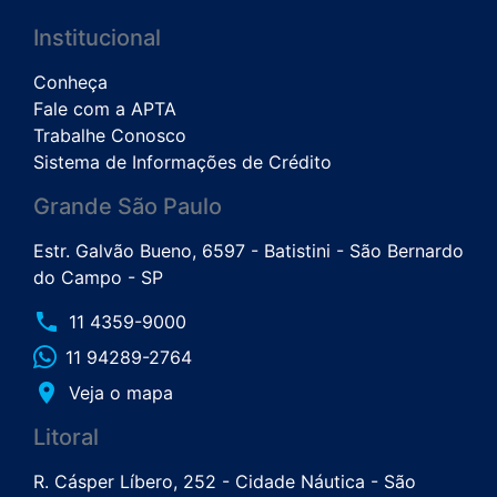
Institucional
Conheça
Fale com a APTA
Trabalhe Conosco
Sistema de Informações de Crédito
Grande São Paulo
Estr. Galvão Bueno, 6597 - Batistini - São Bernardo
do Campo - SP
phone
11 4359-9000
11 94289-2764
place
Veja o mapa
Litoral
R. Cásper Líbero, 252 - Cidade Náutica - São