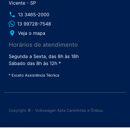
Vicente - SP
phone
13 3465-2000
13 99728-7548
place
Veja o mapa
Horários de atendimento
Segunda a Sexta, das 8h às 18h
Sábado das 8h às 12h *
* Exceto Assistência Técnica
Copyright © - Volkswagen Apta Caminhões e Ônibus.