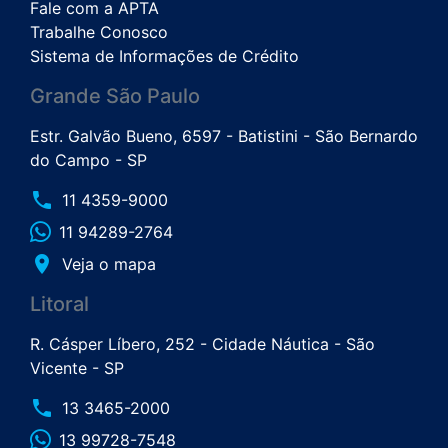
Fale com a APTA
Trabalhe Conosco
Sistema de Informações de Crédito
Grande São Paulo
Estr. Galvão Bueno, 6597 - Batistini - São Bernardo
do Campo - SP
phone
11 4359-9000
11 94289-2764
place
Veja o mapa
Litoral
R. Cásper Líbero, 252 - Cidade Náutica - São
Vicente - SP
phone
13 3465-2000
13 99728-7548