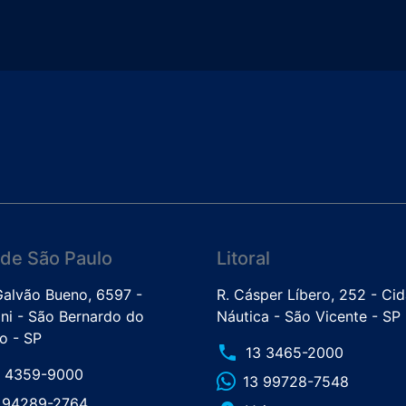
de São Paulo
Litoral
 Galvão Bueno, 6597 -
R. Cásper Líbero, 252 - Ci
ini - São Bernardo do
Náutica - São Vicente - SP
 - SP
phone
13 3465-2000
1 4359-9000
13 99728-7548
1 94289-2764