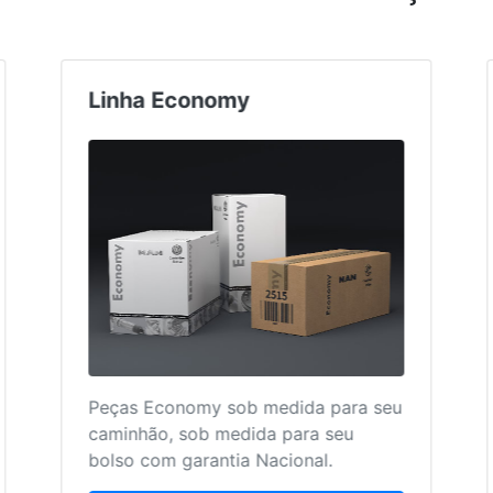
Linha Economy
Peças Economy sob medida para seu
caminhão, sob medida para seu
bolso com garantia Nacional.