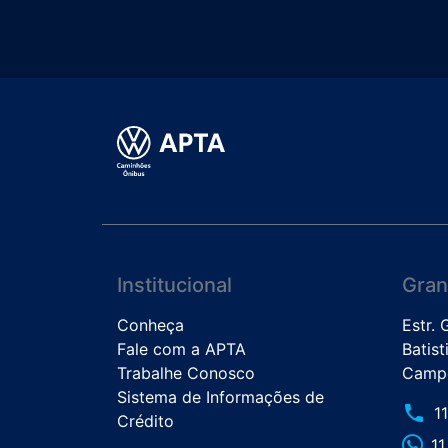
Institucional
Gran
Conheça
Estr.
Fale com a APTA
Batist
Trabalhe Conosco
Campo
Sistema de Informações de
phone
1
Crédito
1