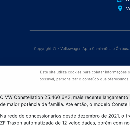
place
V
Copyright © - Volkswagen Apta Caminhões e Ônibus.
Este site utiliza cookies para coletar informaçõe
possível, personalizar o conteúdo que oferecemos
O VW Constellation 25.460 6×2, mais recente lançamento
de maior potência da família. Até então, o modelo Constel
Na rede de concessionários desde dezembro de 2021, o tr
ZF Traxon automatizada de 12 velocidades, porém com n