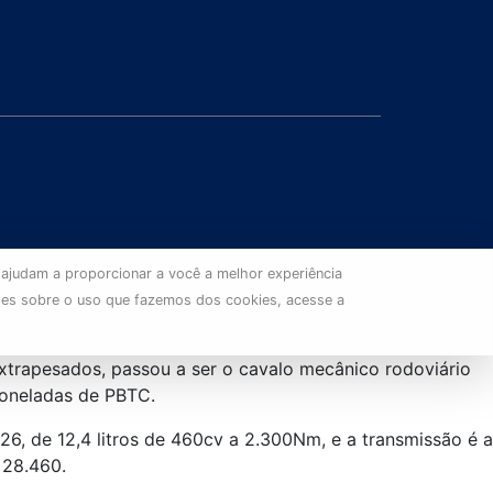
 ajudam a proporcionar a você a melhor experiência
ões sobre o uso que fazemos dos cookies, acesse a
trapesados, passou a ser o cavalo mecânico rodoviário
toneladas de PBTC.
 de 12,4 litros de 460cv a 2.300Nm, e a transmissão é a
 28.460.