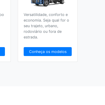
ipo
Versatilidade, conforto e
Fortes, 
economia. Seja qual for o
conect
seu trajeto, urbano,
visual s
rodoviário ou fora de
imponen
estrada.
Extrape
Conheça os modelos
Conh