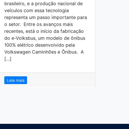
brasileiro, e a produção nacional de
desac
veículos com essa tecnologia
como 
representa um passo importante para
econô
o setor. Entre os avanços mais
colet
recentes, está o início da fabricação
recup
do e-Volksbus, um modelo de ônibus
2025.
100% elétrico desenvolvido pela
um au
Volkswagen Caminhões e Ônibus. A
licen
[…]
país.
serem
Leia mais
Leia 