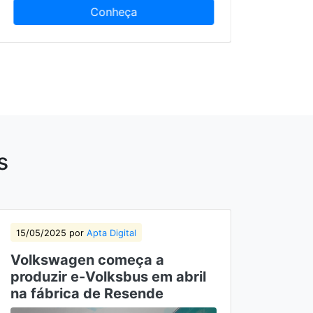
Conheça
s
15/05/2025 por
Apta Digital
08/05
Volkswagen começa a
Prod
produzir e-Volksbus em abril
cres
na fábrica de Resende
trim
lice