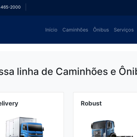
3465-2000
Início
Caminhões
Ônibus
Serviços
ssa linha de Caminhões e Ôni
livery
Robust