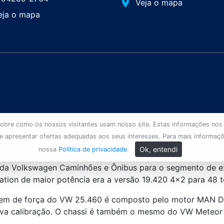
place
Veja o mapa
eja o mapa
s sobre como os nossos visitantes usam nosso site. Estas informações nos
 e apresentar ofertas adequadas aos seus interesses. Para mais informaç
Ok, entendi
nossa
Política de privacidade
.
 da Volkswagen Caminhões e Ônibus para o segmento de ex
lation de maior potência era a versão 19.420 4×2 para 48 
em de força do VW 25.460 é composto pelo motor MAN D26,
ova calibração. O chassi é também o mesmo do VW Meteor