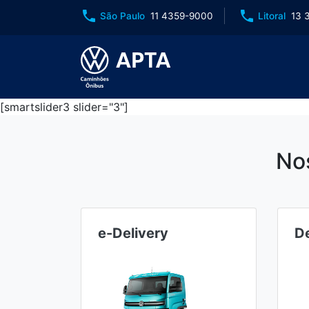
phone
phone
São Paulo
11 4359-9000
Litoral
13 
[smartslider3 slider="3"]
No
e-Delivery
De