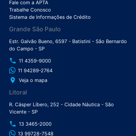
Fale com a APTA
Trabalhe Conosco
Sistema de Informações de Crédito
Grande São Paulo
Estr. Galvão Bueno, 6597 - Batistini - São Bernardo
do Campo - SP
phone
11 4359-9000
11 94289-2764
place
Veja o mapa
Litoral
R. Cásper Líbero, 252 - Cidade Náutica - São
Vicente - SP
phone
13 3465-2000
13 99728-7548