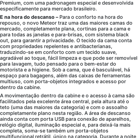
Premium, com uma padronagem especial e desenvolvida
especificamente para mercado brasileiro.
E na hora do descanso –
Para o conforto na hora do
repouso, o novo Meteor traz uma das maiores camas do
mercado, completamente plana, cortinas para a cama e
para todas as janelas e para-brisas, com sistema black
out, para garantir a privacidade. O tecido da cama conta
com propriedades repelentes e antibacterianas,
traduzindo-se em conforto com um tecido suave,
agradável ao toque, fácil limpeza e que pode ser removível
para lavagem, tudo pensado para o bem-estar do
motorista e a higiene. Sob a cama, que é basculável, há
espaço para bagagens, além das caixas de ferramentas
multiuso, com porta-objetos integrados e acesso por
dentro da cabine.
A movimentação dentro da cabine e o acesso à cama são
facilitados pela excelente área central, pela altura até o
teto (uma das maiores da categoria) e com o assoalho
completamente plano nesta região. A área de descanso
ainda conta com porta USB para conexão de aparelhos,
relógio digital, iluminação especial e, para deixá-la mais
completa, soma-se também um porta-objetos
multifuncional retrátil, único na categoria. Durante a noite