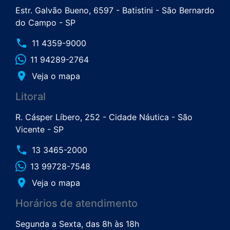
Estr. Galvão Bueno, 6597 - Batistini - São Bernardo
do Campo - SP
phone
11 4359-9000
11 94289-2764
place
Veja o mapa
Litoral
R. Cásper Líbero, 252 - Cidade Náutica - São
Vicente - SP
phone
13 3465-2000
13 99728-7548
place
Veja o mapa
Horários de atendimento
Segunda a Sexta, das 8h às 18h