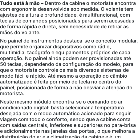
Tudo está à mão –
Dentro da cabine o motorista encontra
com ergonomia desenvolvida sob medida. O volante tem
ajustes de altura e profundidade, é multifuncional, com
teclas de comandos posicionadas para serem acessadas
de forma rápida e direta, sem necessidade de retirar as
mãos do volante.
No painel de instrumentos destaca-se o conceito modular,
que permite organizar dispositivos como rádio,
multimídia, tacógrafo e equipamentos próprios de cada
operação. No painel ainda podem ser provisionadas até
50 teclas, dependendo da configuração do modelo, para
que o motorista controle os mais diversos sistemas de
modo fácil e rápido. Até mesmo a operação do câmbio
automatizado é feita por meio de tecla no centro do
painel, posicionada de forma a não desviar a atenção do
motorista.
Neste mesmo módulo encontra-se o comando do ar-
condicionado digital: basta selecionar a temperatura
desejada com o modo automático acionado para seguir
viagem com todo o conforto, sendo que a cabine conta
com saídas centrais, inferiores e superiores no para-brisa
e adicionalmente nas janelas das portas, o que melhora a
distribuição do ar e a climatização da cabine e é um