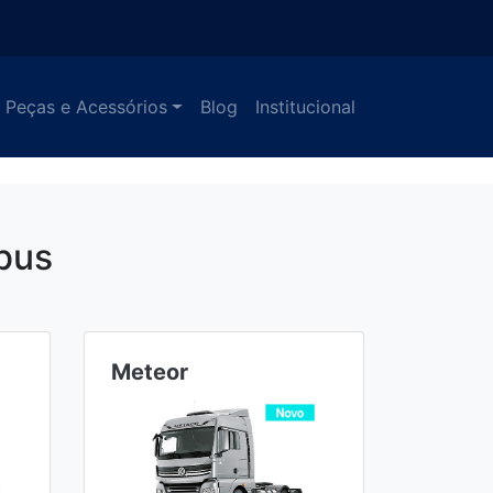
Peças e Acessórios
Blog
Institucional
bus
Meteor
Ônibu