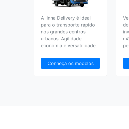
A linha Delivery é ideal
Ve
o 100%
para o transporte rápido
de
 no
nos grandes centros
in
olucionar
urbanos. Agilidade,
mã
randes
economia e versatilidade.
pe
delos
Conheça os modelos