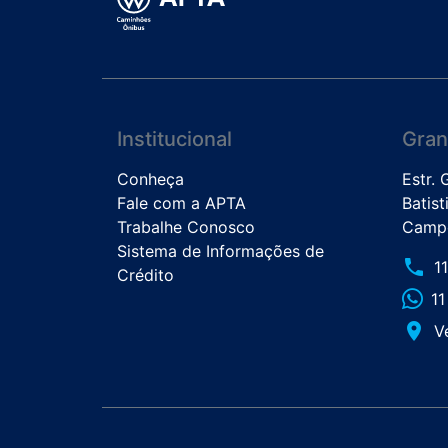
Institucional
Gran
Conheça
Estr.
Fale com a APTA
Batist
Trabalhe Conosco
Campo
Sistema de Informações de
phone
1
Crédito
1
place
V