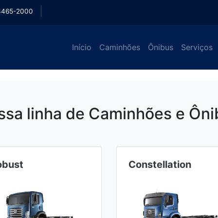
3465-2000
Início
Caminhões
Ônibus
Serviços
ssa linha de Caminhões e Ôni
obust
Constellation