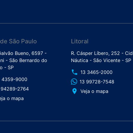
de São Paulo
Litoral
 Galvão Bueno, 6597 -
R. Cásper Líbero, 252 - Ci
ini - São Bernardo do
Náutica - São Vicente - SP
 - SP
phone
13 3465-2000
1 4359-9000
13 99728-7548
1 94289-2764
place
Veja o mapa
eja o mapa