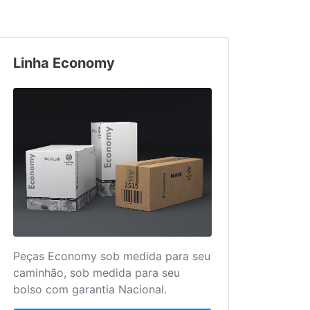
Linha Economy
Truc
Peças Economy sob medida para seu
Mais 
caminhão, sob medida para seu
para 
bolso com garantia Nacional.
único