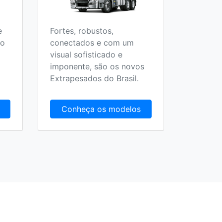
e
Fortes, robustos,
Todos o
 o
conectados e com um
Escolar,
visual sofisticado e
Fretame
imponente, são os novos
Extrapesados do Brasil.
Conheça os modelos
Conh