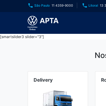
phone
phone
São Paulo
11 4359-9000
Litoral
13 
[smartslider3 slider="3"]
No
Delivery
R