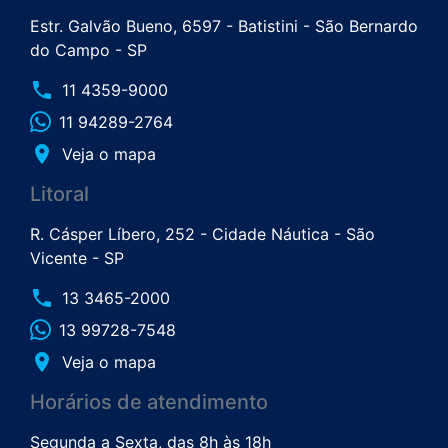
Estr. Galvão Bueno, 6597 - Batistini - São Bernardo
do Campo - SP
phone
11 4359-9000
11 94289-2764
place
Veja o mapa
Litoral
R. Cásper Líbero, 252 - Cidade Náutica - São
Vicente - SP
phone
13 3465-2000
13 99728-7548
place
Veja o mapa
Horários de atendimento
Segunda a Sexta, das 8h às 18h