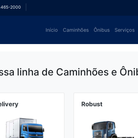
3465-2000
Início
Caminhões
Ônibus
Serviços
ssa linha de Caminhões e Ôni
obust
Constellation