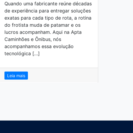
Quando uma fabricante reúne décadas
efici
de experiência para entregar soluções
rodad
exatas para cada tipo de rota, a rotina
desen
do frotista muda de patamar e os
um de
lucros acompanham. Aqui na Apta
intel
Caminhões e Ônibus, nós
exige
acompanhamos essa evolução
Força
tecnológica […]
Leia 
Leia mais