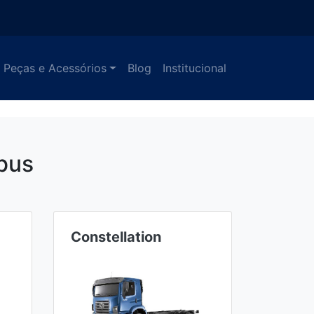
Peças e Acessórios
Blog
Institucional
bus
Meteor
Ônib