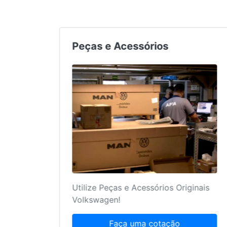
gendamento de Serviços
Peças e
s sabemos o quanto um serviço
Utilize Peç
m feito pode ajudar no seu frete!
Volkswage
Agende agora
F