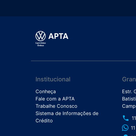
Institucional
Gran
Conheça
Estr.
Fale com a APTA
Batist
Trabalhe Conosco
Campo
Sistema de Informações de
phone
1
Crédito
1