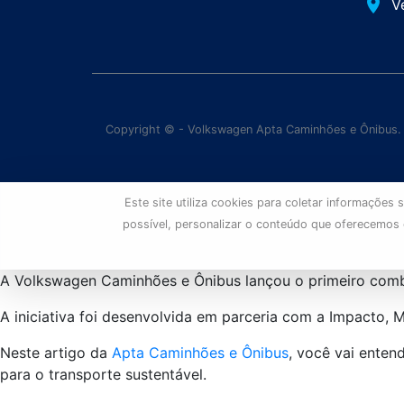
place
V
Copyright © - Volkswagen Apta Caminhões e Ônibus.
Este site utiliza cookies para coletar informaçõe
possível, personalizar o conteúdo que oferecemos
A Volkswagen Caminhões e Ônibus lançou o primeiro combo
A iniciativa foi desenvolvida em parceria com a Impacto, 
Neste artigo da
Apta Caminhões e Ônibus
, você vai enten
para o transporte sustentável.