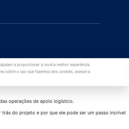
 ajudam a proporcionar a você a melhor experiência
ões sobre o uso que fazemos dos cookies, acesse a
das operações de apoio logístico.
 trás do projeto e por que ele pode ser um passo incrível