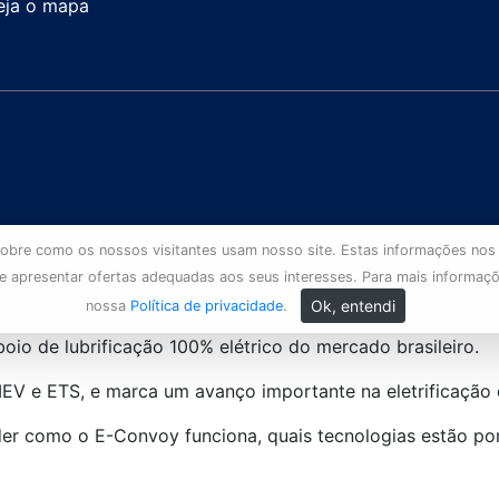
eja o mapa
s sobre como os nossos visitantes usam nosso site. Estas informações nos
 e apresentar ofertas adequadas aos seus interesses. Para mais informaç
Ok, entendi
nossa
Política de privacidade
.
io de lubrificação 100% elétrico do mercado brasileiro.
MEV e ETS, e marca um avanço importante na eletrificação 
der como o E-Convoy funciona, quais tecnologias estão por