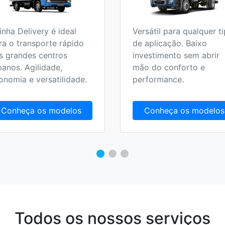
ersátil para qualquer tipo
Versatilidade, conforto
e aplicação. Baixo
economia. Seja qual fo
nvestimento sem abrir
seu trajeto, urbano,
ão do conforto e
rodoviário ou fora de
erformance.
estrada.
Conheça os modelos
Conheça os modelo
Todos os nossos serviços