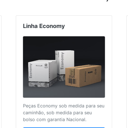
 Acessórios
Linha Econom
as e Acessórios Originais
Peças Economy so
n!
caminhão, sob med
bolso com garantia
aça uma cotação