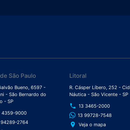
de São Paulo
Litoral
 Galvão Bueno, 6597 -
R. Cásper Líbero, 252 - Ci
ini - São Bernardo do
Náutica - São Vicente - SP
 - SP
phone
13 3465-2000
1 4359-9000
13 99728-7548
1 94289-2764
place
Veja o mapa