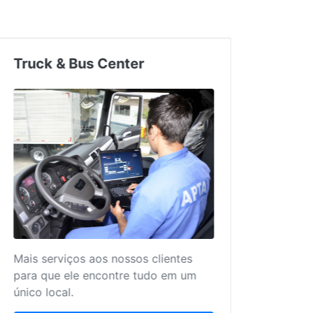
y
Truck & Bus Center
b medida para seu
Mais serviços aos nossos c
ida para seu
para que ele encontre tud
 Nacional.
único local.