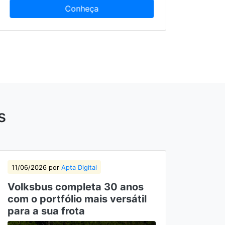
heça
Conheça
s
11/06/2026 por
Apta Digital
30/04
Volksbus completa 30 anos
VW M
com o portfólio mais versátil
mais
para a sua frota