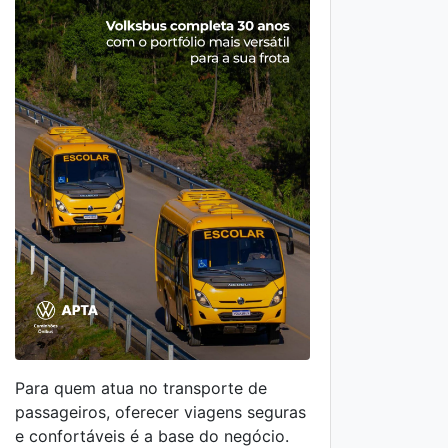
Assim
Para quem atua no transporte de
sabe:
passageiros, oferecer viagens seguras
També
e confortáveis é a base do negócio.
segur