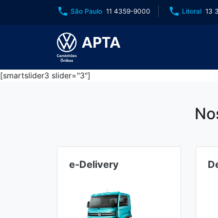
phone
phone
São Paulo
11 4359-9000
Litoral
13 
[smartslider3 slider="3"]
No
Delivery
R