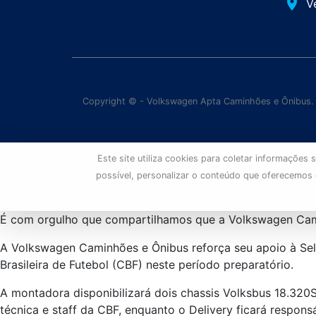
place
V
Copyright © - Volkswagen Apta Caminhões e Ônibus.
Este site utiliza cookies para coletar informaçõe
possível, personalizar o conteúdo que oferecemos
É com orgulho que compartilhamos que a Volkswagen Camin
A Volkswagen Caminhões e Ônibus reforça seu apoio à Seleç
Brasileira de Futebol (CBF) neste período preparatório.
A montadora disponibilizará dois chassis Volksbus 18.320S
técnica e staff da CBF, enquanto o Delivery ficará respon