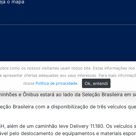
eja o mapa
s sobre como os nossos visitantes usam nosso site. Estas informações nos
 e apresentar ofertas adequadas aos seus interesses. Para mais informaç
Ok, entendi
nossa
Política de privacidade
.
hões e Ônibus estará ao lado da Seleção Brasileira em s
ão Brasileira com a disponibilização de três veículos que
H, além de um caminhão leve Delivery 11.180. Os veículos 
sável pelo deslocamento de equipamentos e materiais espor