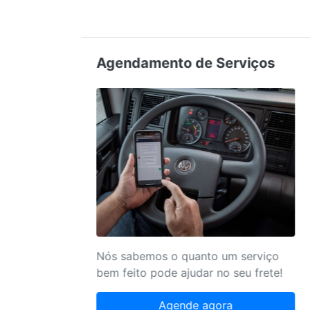
Agendamento de Serviços
Nós sabemos o quanto um serviço
bem feito pode ajudar no seu frete!
Agende agora