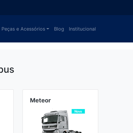
Peças e Acessórios
Blog
Institucional
bus
Meteor
Ônibu