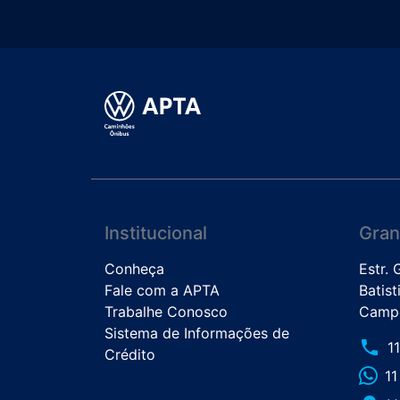
Institucional
Gran
Conheça
Estr.
Fale com a APTA
Batist
Trabalhe Conosco
Campo
Sistema de Informações de
phone
1
Crédito
1