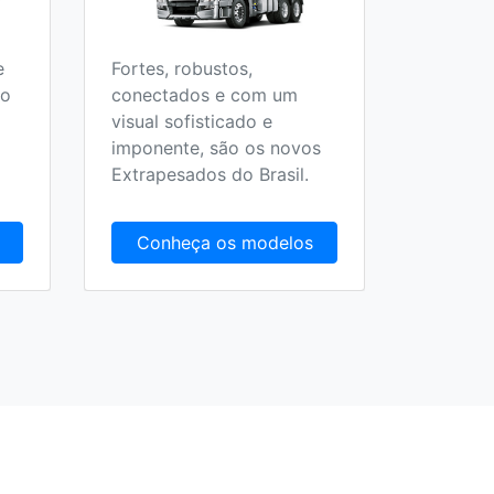
e
Fortes, robustos,
Todos o
 o
conectados e com um
Escolar,
visual sofisticado e
Fretame
imponente, são os novos
Extrapesados do Brasil.
Conheça os modelos
Conh