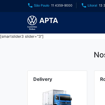
phone
phone
São Paulo
11 4359-9000
Litoral
13 
[smartslider3 slider="3"]
No
Delivery
R