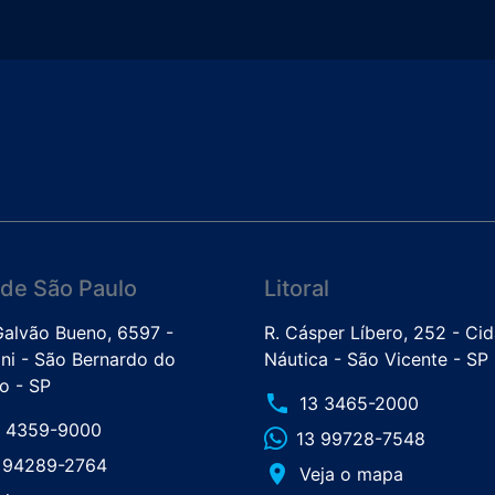
de São Paulo
Litoral
 Galvão Bueno, 6597 -
R. Cásper Líbero, 252 - Ci
ini - São Bernardo do
Náutica - São Vicente - SP
 - SP
phone
13 3465-2000
1 4359-9000
13 99728-7548
1 94289-2764
place
Veja o mapa