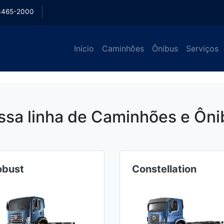
3465-2000
Início
Caminhões
Ônibus
Serviços
ssa linha de Caminhões e Ôni
obust
Constellation