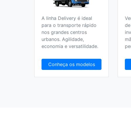
A linha Delivery é ideal
Ve
o 100%
para o transporte rápido
de
 no
nos grandes centros
in
olucionar
urbanos. Agilidade,
mã
randes
economia e versatilidade.
pe
delos
Conheça os modelos