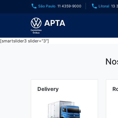
phone
phone
São Paulo
11 4359-9000
Litoral
13 
[smartslider3 slider="3"]
No
Delivery
R