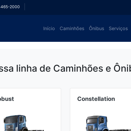
3465-2000
Início
Caminhões
Ônibus
Serviços
ssa linha de Caminhões e Ôni
obust
Constellation