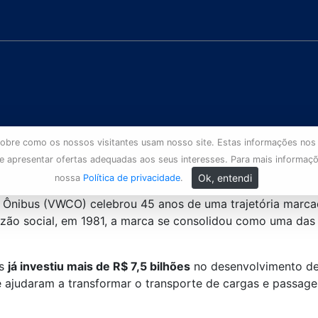
s sobre como os nossos visitantes usam nosso site. Estas informações nos
 e apresentar ofertas adequadas aos seus interesses. Para mais informaç
Ok, entendi
nossa
Política de privacidade
.
 Ônibus (VWCO) celebrou 45 anos de uma trajetória marca
razão social, em 1981, a marca se consolidou como uma da
us
já investiu mais de R$ 7,5 bilhões
no desenvolvimento de 
ajudaram a transformar o transporte de cargas e passagei