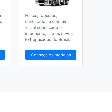
e
Fortes, robustos,
Todos o
 o
conectados e com um
Escolar,
visual sofisticado e
Fretame
imponente, são os novos
Extrapesados do Brasil.
Conheça os modelos
Conh