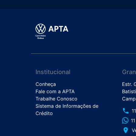
Institucional
Gran
Conheça
Estr.
Fale com a APTA
Batist
Trabalhe Conosco
Campo
Sistema de Informações de
phone
1
Crédito
1
place
V