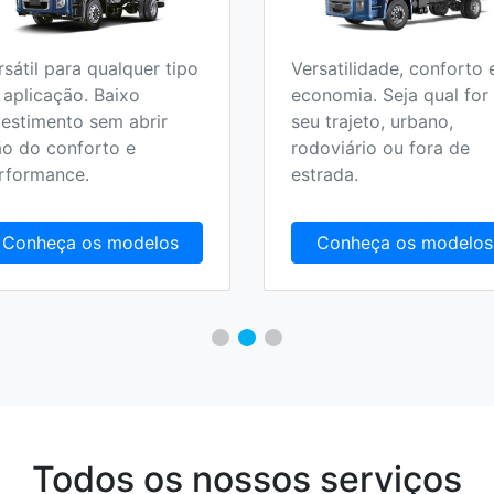
rsátil para qualquer tipo
Versatilidade, conforto 
 aplicação. Baixo
economia. Seja qual for
vestimento sem abrir
seu trajeto, urbano,
o do conforto e
rodoviário ou fora de
rformance.
estrada.
Conheça os modelos
Conheça os modelos
Todos os nossos serviços