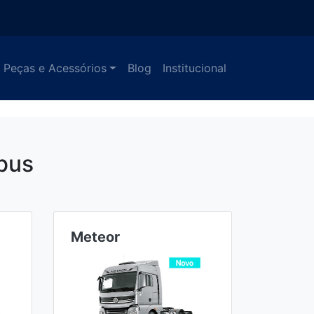
Peças e Acessórios
Blog
Institucional
bus
Meteor
Ônibu