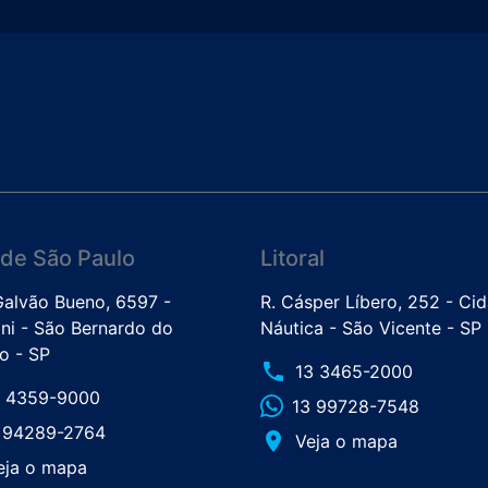
de São Paulo
Litoral
 Galvão Bueno, 6597 -
R. Cásper Líbero, 252 - Ci
ini - São Bernardo do
Náutica - São Vicente - SP
 - SP
phone
13 3465-2000
1 4359-9000
13 99728-7548
1 94289-2764
place
Veja o mapa
eja o mapa