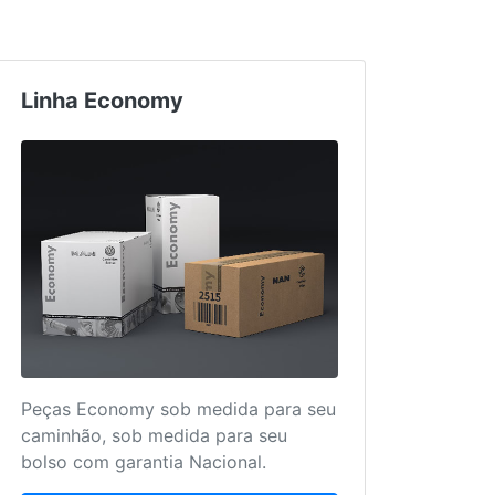
Linha Economy
Truc
Peças Economy sob medida para seu
Mais 
caminhão, sob medida para seu
para 
bolso com garantia Nacional.
único