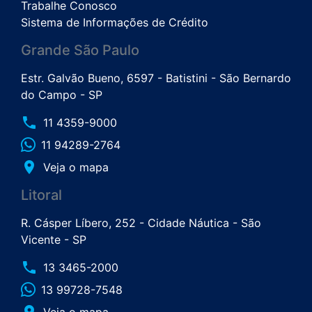
Trabalhe Conosco
Sistema de Informações de Crédito
Grande São Paulo
Estr. Galvão Bueno, 6597 - Batistini - São Bernardo
do Campo - SP
phone
11 4359-9000
11 94289-2764
place
Veja o mapa
Litoral
R. Cásper Líbero, 252 - Cidade Náutica - São
Vicente - SP
phone
13 3465-2000
13 99728-7548