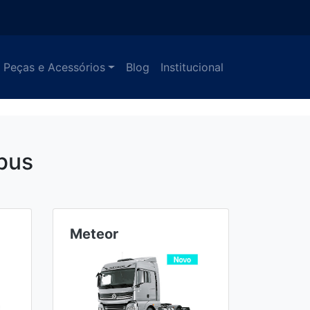
Peças e Acessórios
Blog
Institucional
bus
Meteor
Ônibu