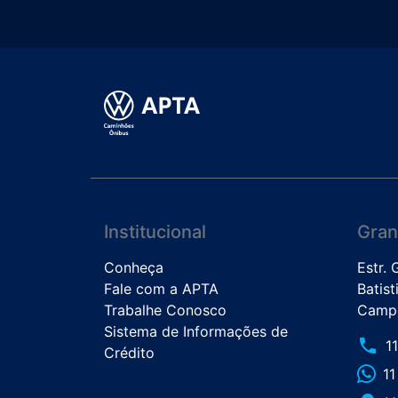
Institucional
Gran
Conheça
Estr.
Fale com a APTA
Batist
Trabalhe Conosco
Campo
Sistema de Informações de
phone
1
Crédito
1