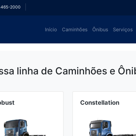
3465-2000
Início
Caminhões
Ônibus
Serviços
ssa linha de Caminhões e Ôni
obust
Constellation