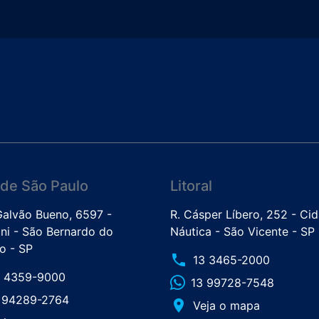
de São Paulo
Litoral
 Galvão Bueno, 6597 -
R. Cásper Líbero, 252 - Ci
ini - São Bernardo do
Náutica - São Vicente - SP
 - SP
phone
13 3465-2000
1 4359-9000
13 99728-7548
1 94289-2764
place
Veja o mapa