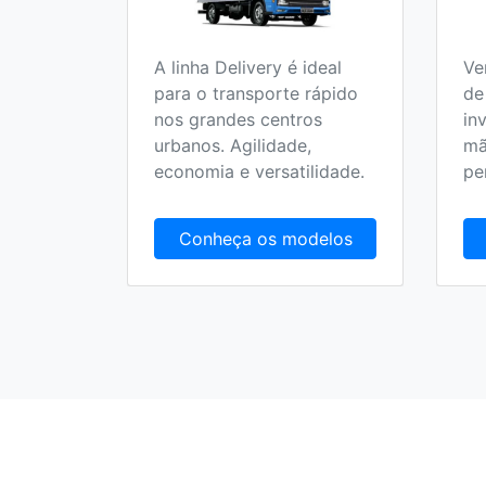
A linha Delivery é ideal
Ve
o 100%
para o transporte rápido
de
 no
nos grandes centros
in
olucionar
urbanos. Agilidade,
mã
randes
economia e versatilidade.
pe
delos
Conheça os modelos