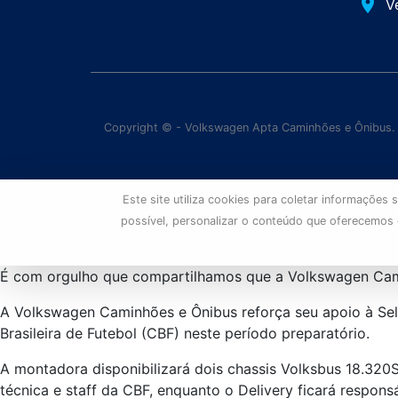
place
V
Copyright © - Volkswagen Apta Caminhões e Ônibus.
Este site utiliza cookies para coletar informaçõe
possível, personalizar o conteúdo que oferecemos
É com orgulho que compartilhamos que a Volkswagen Camin
A Volkswagen Caminhões e Ônibus reforça seu apoio à Seleç
Brasileira de Futebol (CBF) neste período preparatório.
A montadora disponibilizará dois chassis Volksbus 18.320S
técnica e staff da CBF, enquanto o Delivery ficará respon