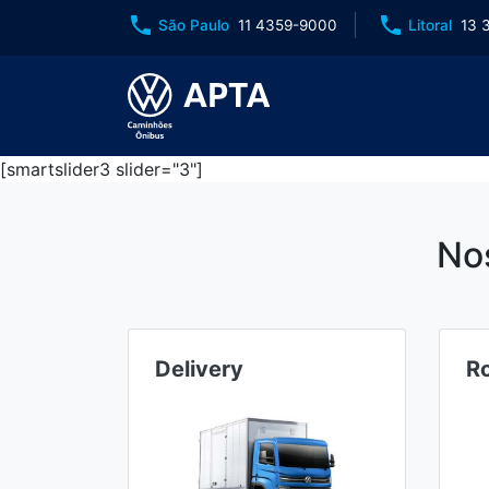
phone
phone
São Paulo
11 4359-9000
Litoral
13 
[smartslider3 slider="3"]
No
Delivery
R