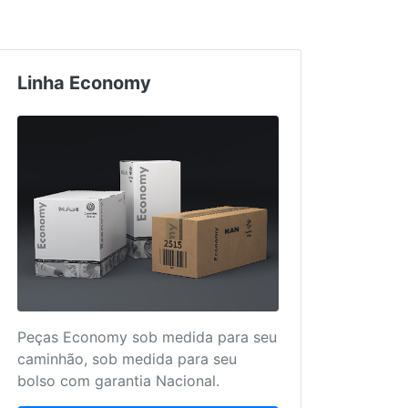
Linha Economy
Truc
Peças Economy sob medida para seu
Mais 
caminhão, sob medida para seu
para 
bolso com garantia Nacional.
único