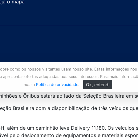
eja o mapa
s sobre como os nossos visitantes usam nosso site. Estas informações nos
 e apresentar ofertas adequadas aos seus interesses. Para mais informaç
Ok, entendi
nossa
Política de privacidade
.
hões e Ônibus estará ao lado da Seleção Brasileira em s
ão Brasileira com a disponibilização de três veículos que
H, além de um caminhão leve Delivery 11.180. Os veículos 
sável pelo deslocamento de equipamentos e materiais espor