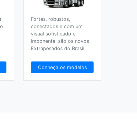
e
Fortes, robustos,
Todos o
 o
conectados e com um
Escolar,
visual sofisticado e
Fretame
imponente, são os novos
Extrapesados do Brasil.
Conheça os modelos
Conh