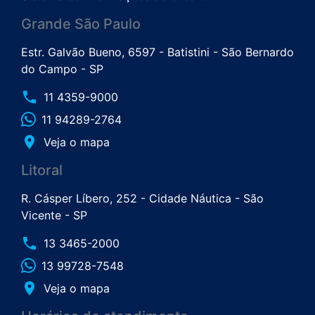
Grande São Paulo
Estr. Galvão Bueno, 6597 - Batistini - São Bernardo
do Campo - SP
phone
11 4359-9000
11 94289-2764
place
Veja o mapa
Litoral
R. Cásper Líbero, 252 - Cidade Náutica - São
Vicente - SP
phone
13 3465-2000
13 99728-7548
place
Veja o mapa