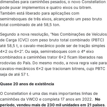
dimensões para caminhões pesados, o novo Constellation
pode puxar implementos e quatro eixos ou bitrem.
Também está liberado para aplicações com
semirreboques de três eixos, alcançando um peso bruto
total combinado de até 58,5 ton.
Segundo a nova resolução, “Nas Combinações de Veículos
de Carga (CVC) com peso bruto total combinado (PBTC)
até 58,5 t, o cavalo-mecânico pode ser de tração simples
4×2 ou 6×2”. Ou seja, semirreboques com o 4º eixo
combinados a caminhões trator 6×2 ficam liberados nas
rodovias do País. Do mesmo modo, a nova regra vale para
cavalos-mecânicos 6×2 que tracionam bitrens, cujo PBTC
seja de até 57 t.
Quase 20 anos de existência
O Constellation é uma das mais importantes linhas de
caminhões da VWCO e completa 17 anos em 2022.
N
o
período, vendeu mais de 230 mil unidades em 21 países
.