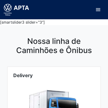
menu
[smartslider3 slider="3"]
Nossa linha de
Caminhões e Ônibus
Delivery