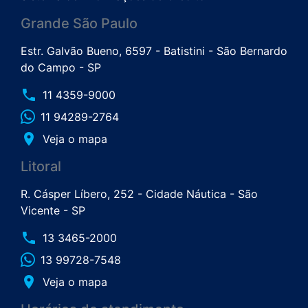
Grande São Paulo
Estr. Galvão Bueno, 6597 - Batistini - São Bernardo
do Campo - SP
phone
11 4359-9000
11 94289-2764
place
Veja o mapa
Litoral
R. Cásper Líbero, 252 - Cidade Náutica - São
Vicente - SP
phone
13 3465-2000
13 99728-7548
place
Veja o mapa