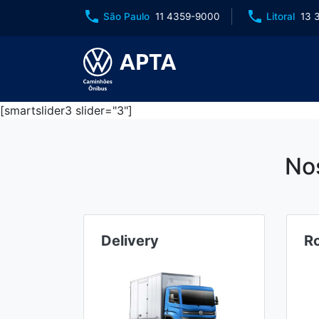
phone
phone
São Paulo
11 4359-9000
Litoral
13 
[smartslider3 slider="3"]
No
Delivery
R