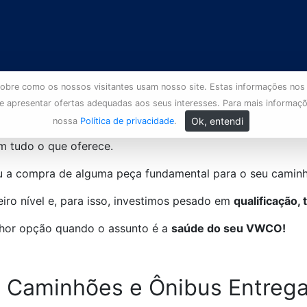
s sobre como os nossos visitantes usam nosso site. Estas informações nos
 e apresentar ofertas adequadas aos seus interesses. Para mais informaç
Ok, entendi
nossa
Política de privacidade
.
m tudo o que oferece.
u a compra de alguma peça fundamental para o seu caminh
iro nível e, para isso, investimos pesado em
qualificação,
hor opção quando o assunto é a
saúde do seu VWCO!
TA Caminhões e Ônibus
Entrega