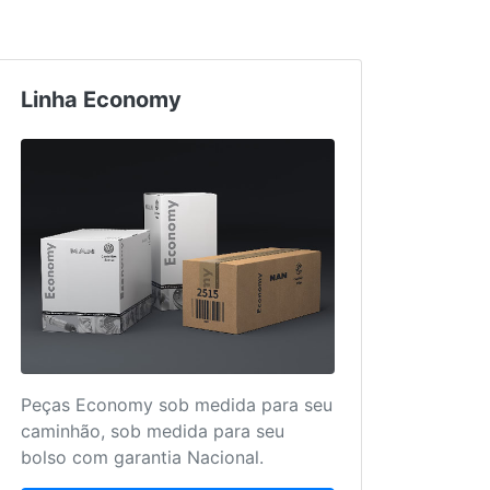
Linha Economy
Truc
Peças Economy sob medida para seu
Mais 
caminhão, sob medida para seu
para 
bolso com garantia Nacional.
único