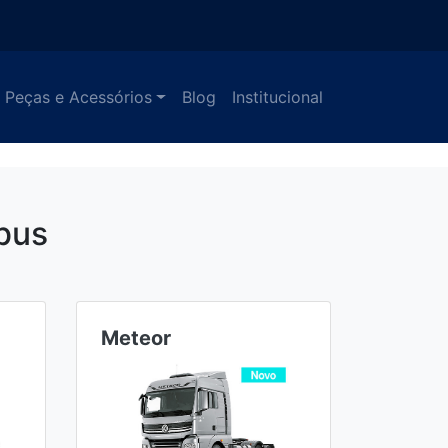
Peças e Acessórios
Blog
Institucional
bus
Meteor
Ônibu