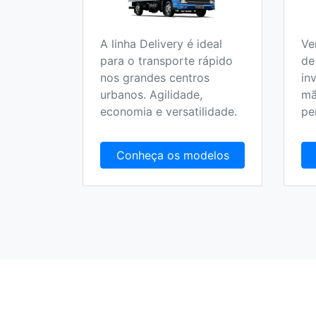
A linha Delivery é ideal
Ve
o 100%
para o transporte rápido
de
 no
nos grandes centros
in
olucionar
urbanos. Agilidade,
mã
randes
economia e versatilidade.
pe
delos
Conheça os modelos