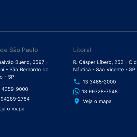
de São Paulo
Litoral
 Galvão Bueno, 6597 -
R. Cásper Líbero, 252 - Ci
ini - São Bernardo do
Náutica - São Vicente - SP
 - SP
phone
13 3465-2000
1 4359-9000
13 99728-7548
1 94289-2764
place
Veja o mapa
eja o mapa