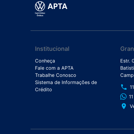
Institucional
Gran
Conheça
Estr.
Fale com a APTA
Batist
Trabalhe Conosco
Campo
Sistema de Informações de
phone
1
Crédito
1
place
V