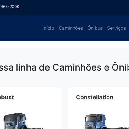
3465-2000
Início
Caminhões
Ônibus
Serviços
ssa linha de Caminhões e Ôni
obust
Constellation