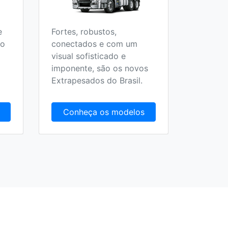
e
Fortes, robustos,
Todos o
 o
conectados e com um
Escolar,
visual sofisticado e
Fretame
imponente, são os novos
Extrapesados do Brasil.
Conheça os modelos
Conh