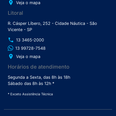
place
Veja o mapa
Litoral
R. Cásper Líbero, 252 - Cidade Náutica - São
Vicente - SP
phone
13 3465-2000
13 99728-7548
place
Veja o mapa
Horários de atendimento
Segunda a Sexta, das 8h às 18h
Sábado das 8h às 12h *
* Exceto Assistência Técnica