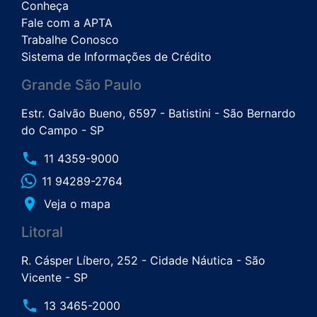
Conheça
Fale com a APTA
Trabalhe Conosco
Sistema de Informações de Crédito
Grande São Paulo
Estr. Galvão Bueno, 6597 - Batistini - São Bernardo
do Campo - SP
phone
11 4359-9000
11 94289-2764
place
Veja o mapa
Litoral
R. Cásper Líbero, 252 - Cidade Náutica - São
Vicente - SP
phone
13 3465-2000