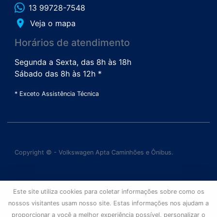
13 99728-7548
place
Veja o mapa
Horários de atendimento
Segunda a Sexta, das 8h às 18h
Sábado das 8h às 12h *
* Exceto Assistência Técnica
Copyright © - Volkswagen Apta Caminhões e Ônibus.
Este site utiliza cookies para coletar informações sobre como os
nossos visitantes usam nosso site. Estas informações nos ajudam a
proporcionar a você a melhor experiência possível, personalizar o