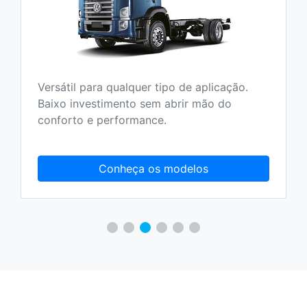
Versátil para qualquer tipo de aplicação.
V
Baixo investimento sem abrir mão do
q
conforto e performance.
f
Conheça os modelos