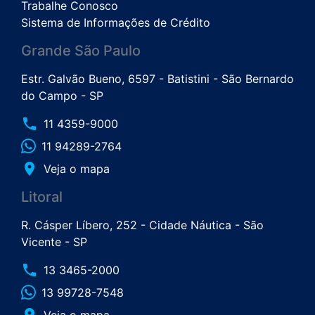
Trabalhe Conosco
Sistema de Informações de Crédito
Grande São Paulo
Estr. Galvão Bueno, 6597 - Batistini - São Bernardo
do Campo - SP
phone
11 4359-9000
11 94289-2764
place
Veja o mapa
Litoral
R. Cásper Líbero, 252 - Cidade Náutica - São
Vicente - SP
phone
13 3465-2000
13 99728-7548