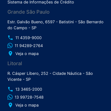
Sistema de Informações de Crédito
Grande São Paulo
Estr. Galvão Bueno, 6597 - Batistini - São Bernardo
do Campo - SP
phone
11 4359-9000
11 94289-2764
place
Veja o mapa
Litoral
R. Cásper Líbero, 252 - Cidade Náutica - São
Vicente - SP
phone
13 3465-2000
13 99728-7548
place
Veja o mapa