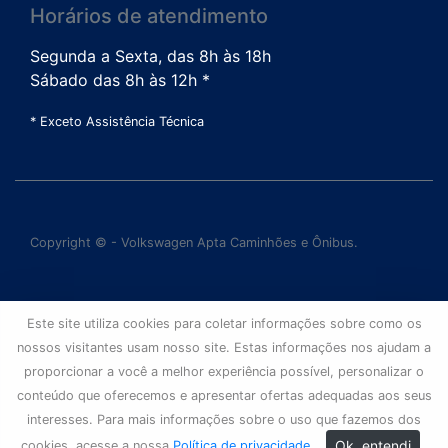
Horários de atendimento
Segunda a Sexta, das 8h às 18h
Sábado das 8h às 12h *
* Exceto Assistência Técnica
Copyright © - Volkswagen Apta Caminhões e Ônibus.
Este site utiliza cookies para coletar informações sobre como os
nossos visitantes usam nosso site. Estas informações nos ajudam a
proporcionar a você a melhor experiência possível, personalizar o
conteúdo que oferecemos e apresentar ofertas adequadas aos seus
interesses. Para mais informações sobre o uso que fazemos dos
Ok, entendi
cookies, acesse a nossa
Política de privacidade
.