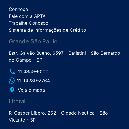
Conheça
Fale com a APTA
Trabalhe Conosco
Sistema de Informações de Crédito
Grande São Paulo
Estr. Galvão Bueno, 6597 - Batistini - São Bernardo
do Campo - SP
phone
11 4359-9000
11 94289-2764
place
Veja o mapa
Litoral
R. Cásper Líbero, 252 - Cidade Náutica - São
Vicente - SP