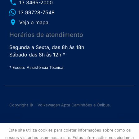
phone
13 3465-2000
13 99728-7548
place
Veja o mapa
Horários de atendimento
Segunda a Sexta, das 8h às 18h
Sábado das 8h às 12h *
* Exceto Assistência Técnica
Copyright © - Volkswagen Apta Caminhões e Ônibus.
Este site utiliza cookies para coletar informações sobre como os
nossos visitantes usam nosso site. Estas informações nos ajudam a