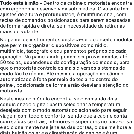
Tudo está à mão –
Dentro da cabine o motorista encontra
com ergonomia desenvolvida sob medida. O volante tem
ajustes de altura e profundidade, é multifuncional, com
teclas de comandos posicionadas para serem acessadas
de forma rápida e direta, sem necessidade de retirar as
mãos do volante.
No painel de instrumentos destaca-se o conceito modular,
que permite organizar dispositivos como rádio,
multimídia, tacógrafo e equipamentos próprios de cada
operação. No painel ainda podem ser provisionadas até
50 teclas, dependendo da configuração do modelo, para
que o motorista controle os mais diversos sistemas de
modo fácil e rápido. Até mesmo a operação do câmbio
automatizado é feita por meio de tecla no centro do
painel, posicionada de forma a não desviar a atenção do
motorista.
Neste mesmo módulo encontra-se o comando do ar-
condicionado digital: basta selecionar a temperatura
desejada com o modo automático acionado para seguir
viagem com todo o conforto, sendo que a cabine conta
com saídas centrais, inferiores e superiores no para-brisa
e adicionalmente nas janelas das portas, o que melhora a
distribuição do ar e a climatização da cabine e é um