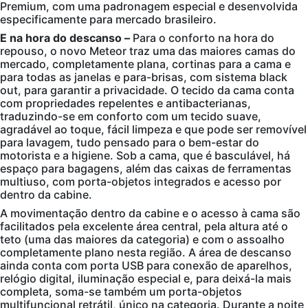
Premium, com uma padronagem especial e desenvolvida
especificamente para mercado brasileiro.
E na hora do descanso –
Para o conforto na hora do
repouso, o novo Meteor traz uma das maiores camas do
mercado, completamente plana, cortinas para a cama e
para todas as janelas e para-brisas, com sistema black
out, para garantir a privacidade. O tecido da cama conta
com propriedades repelentes e antibacterianas,
traduzindo-se em conforto com um tecido suave,
agradável ao toque, fácil limpeza e que pode ser removível
para lavagem, tudo pensado para o bem-estar do
motorista e a higiene. Sob a cama, que é basculável, há
espaço para bagagens, além das caixas de ferramentas
multiuso, com porta-objetos integrados e acesso por
dentro da cabine.
A movimentação dentro da cabine e o acesso à cama são
facilitados pela excelente área central, pela altura até o
teto (uma das maiores da categoria) e com o assoalho
completamente plano nesta região. A área de descanso
ainda conta com porta USB para conexão de aparelhos,
relógio digital, iluminação especial e, para deixá-la mais
completa, soma-se também um porta-objetos
multifuncional retrátil, único na categoria. Durante a noite