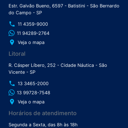
Estr. Galvão Bueno, 6597 - Batistini - São Bernardo
do Campo - SP
phone
11 4359-9000
11 94289-2764
place
Veja o mapa
Litoral
R. Cásper Líbero, 252 - Cidade Náutica - São
Vicente - SP
phone
13 3465-2000
13 99728-7548
place
Veja o mapa
Horários de atendimento
Segunda a Sexta, das 8h às 18h