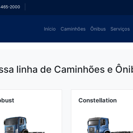
3465-2000
Início
Caminhões
Ônibus
Serviços
ssa linha de Caminhões e Ôni
obust
Constellation