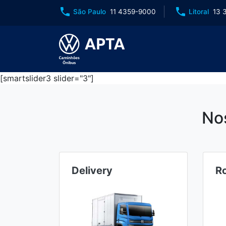
phone
phone
São Paulo
11 4359-9000
Litoral
13 
[smartslider3 slider="3"]
No
Delivery
R