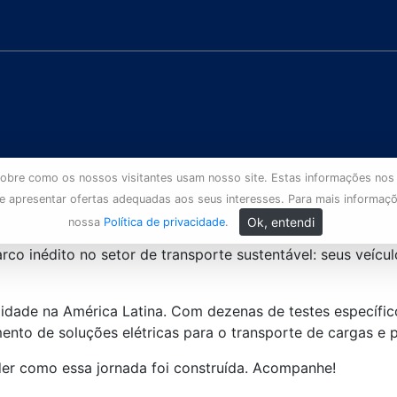
s sobre como os nossos visitantes usam nosso site. Estas informações nos
 e apresentar ofertas adequadas aos seus interesses. Para mais informaç
Ok, entendi
nossa
Política de privacidade
.
o inédito no setor de transporte sustentável: seus veícu
lidade na América Latina. Com dezenas de testes específi
nto de soluções elétricas para o transporte de cargas e p
der como essa jornada foi construída. Acompanhe!