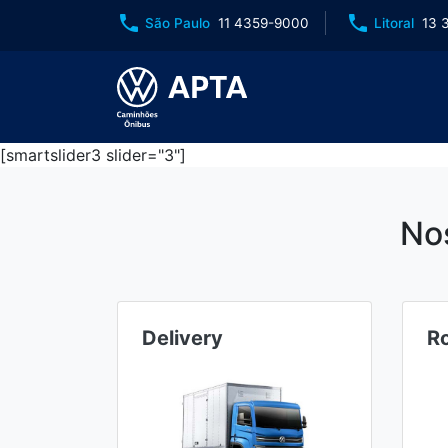
phone
phone
São Paulo
11 4359-9000
Litoral
13 
[smartslider3 slider="3"]
No
Delivery
R