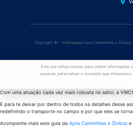
place
V
Copyright © - Volkswagen Apta Caminhões e Ônibus.
Este site utiliza cookies para coletar informaçõe
possível, personalizar o conteúdo que oferecemos
Com uma atuação cada vez mais robusta no setor, a VWCO 
E para te deixar por dentro de todos os detalhes desse 
redefinindo o transporte no campo e por que eles se torna
Acompanhe mais este guia da
Apta Caminhões e Ônibus
e 