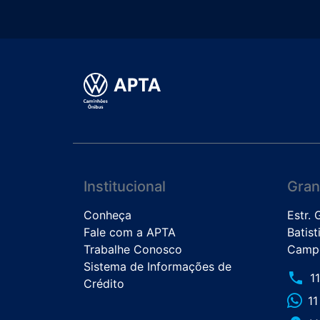
Institucional
Gran
Conheça
Estr.
Fale com a APTA
Batist
Trabalhe Conosco
Campo
Sistema de Informações de
phone
1
Crédito
1