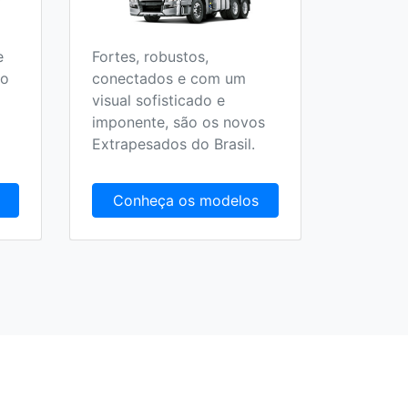
e
Fortes, robustos,
Todos o
 o
conectados e com um
Escolar,
visual sofisticado e
Fretame
imponente, são os novos
Extrapesados do Brasil.
Conheça os modelos
Conh