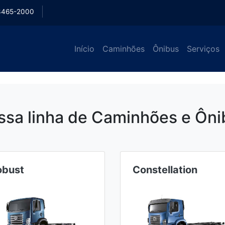
3465-2000
Início
Caminhões
Ônibus
Serviços
ssa linha de Caminhões e Ôni
obust
Constellation