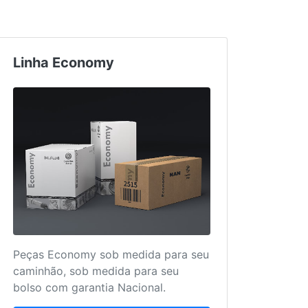
Linha Economy
Truc
Peças Economy sob medida para seu
Mais 
caminhão, sob medida para seu
para 
bolso com garantia Nacional.
único