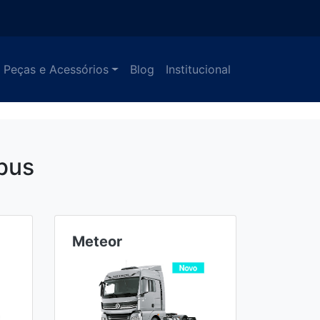
Peças e Acessórios
Blog
Institucional
bus
Meteor
Ônibu