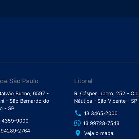
de São Paulo
Litoral
 Galvão Bueno, 6597 -
R. Cásper Líbero, 252 - Ci
ini - São Bernardo do
Náutica - São Vicente - SP
 - SP
phone
13 3465-2000
1 4359-9000
13 99728-7548
1 94289-2764
place
Veja o mapa