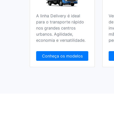
A linha Delivery é ideal
Ve
o 100%
para o transporte rápido
de
 no
nos grandes centros
in
olucionar
urbanos. Agilidade,
mã
randes
economia e versatilidade.
pe
delos
Conheça os modelos