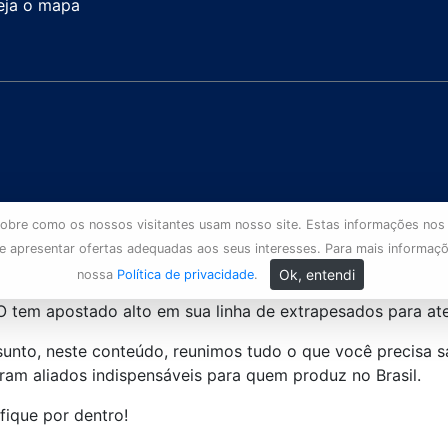
eja o mapa
s sobre como os nossos visitantes usam nosso site. Estas informações nos
 e apresentar ofertas adequadas aos seus interesses. Para mais informaç
Ok, entendi
nossa
Política de privacidade
.
tem apostado alto em sua linha de extrapesados para aten
assunto, neste conteúdo, reunimos tudo o que você precis
ram aliados indispensáveis para quem produz no Brasil.
fique por dentro!