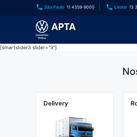
phone
phone
São Paulo
11 4359-9000
Litoral
13 
[smartslider3 slider="3"]
No
Delivery
R