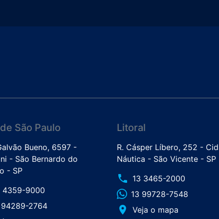
de São Paulo
Litoral
 Galvão Bueno, 6597 -
R. Cásper Líbero, 252 - Ci
ini - São Bernardo do
Náutica - São Vicente - SP
 - SP
phone
13 3465-2000
1 4359-9000
13 99728-7548
1 94289-2764
place
Veja o mapa