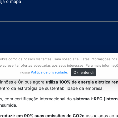
eja o mapa
s sobre como os nossos visitantes usam nosso site. Estas informações nos
 e apresentar ofertas adequadas aos seus interesses. Para mais informaç
Ok, entendi
nossa
Política de privacidade
.
inhões e Ônibus agora
utiliza 100% de energia elétrica r
tro da estratégia de sustentabilidade da empresa.
is, com certificação internacional do
sistema I-REC (Intern
onsumida.
reduzir em 90% suas emissões de CO2e
associadas ao u