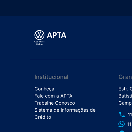
Institucional
Gran
Conheça
Estr.
Fale com a APTA
Batist
Trabalhe Conosco
Campo
Sistema de Informações de
phone
1
Crédito
1