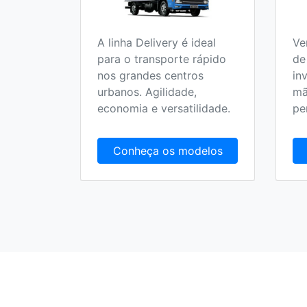
A linha Delivery é ideal
Ve
o 100%
para o transporte rápido
de
 no
nos grandes centros
in
olucionar
urbanos. Agilidade,
mã
randes
economia e versatilidade.
pe
delos
Conheça os modelos