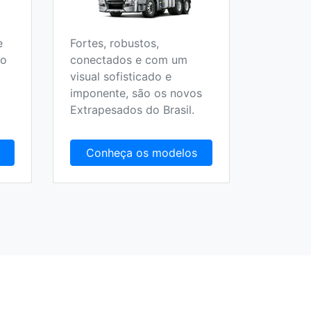
e
Fortes, robustos,
Todos o
 o
conectados e com um
Escolar,
visual sofisticado e
Fretame
imponente, são os novos
Extrapesados do Brasil.
Conheça os modelos
Conh