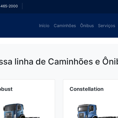
3465-2000
Início
Caminhões
Ônibus
Serviços
ssa linha de Caminhões e Ôni
obust
Constellation