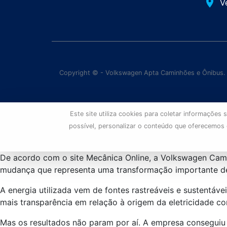
place
V
Copyright © - Volkswagen Apta Caminhões e Ônibus.
Este site utiliza cookies para coletar informaçõe
possível, personalizar o conteúdo que oferecemos
De acordo com o site Mecânica Online, a Volkswagen Cam
mudança que representa uma transformação importante den
A energia utilizada vem de fontes rastreáveis e sustentáve
mais transparência em relação à origem da eletricidade c
Mas os resultados não param por aí. A empresa conseguiu