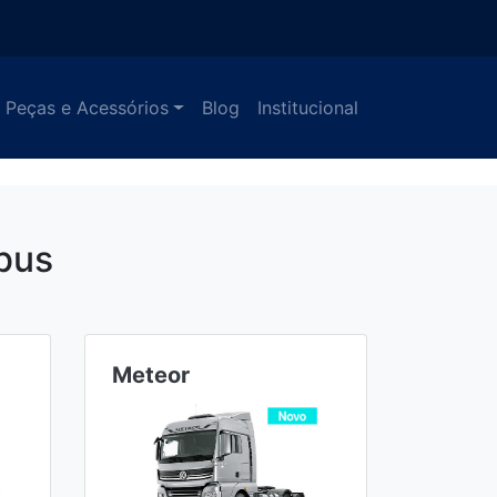
Peças e Acessórios
Blog
Institucional
bus
Meteor
Ônibu