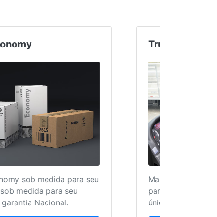
Linha Economy
Truc
Peças Economy sob medida para seu
Mais 
caminhão, sob medida para seu
para 
bolso com garantia Nacional.
único