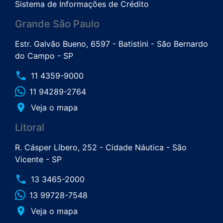
Sistema de Informações de Crédito
Grande São Paulo
Estr. Galvão Bueno, 6597 - Batistini - São Bernardo
do Campo - SP
phone
11 4359-9000
11 94289-2764
place
Veja o mapa
Litoral
R. Cásper Líbero, 252 - Cidade Náutica - São
Vicente - SP
phone
13 3465-2000
13 99728-7548
place
Veja o mapa