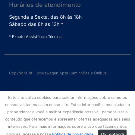
Horários de atendimento
Segunda a Sexta, das 8h às 18h
Sábado das 8h às 12h *
* Exceto Assistência Técnica
Copyright © - Volkswagen Apta Caminhões e Ônibus.
Este site utiliza cookies para coletar informações sobre como os
nossos visitantes usam nosso site. Estas informações nos ajudam a
proporcionar a você a melhor experiência possível, personalizar o
conteúdo que oferecemos e apresentar ofertas adequadas aos seus
interesses. Para mais informações sobre o uso que fazemos dos
Ok, entendi
cookies, acesse a nossa
Política de privacidade
.